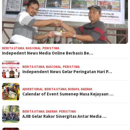
BERITA UTAMA
,
NASIONAL
,
PERISTIWA
Indepedent News Media Online Berbasis Be…
BERITA UTAMA
,
NASIONAL
,
PERISTIWA
Independent News Gelar Peringatan Hari P…
ADVERTORIAL
,
BERITA UTAMA
,
BUDAYA
,
DAERAH
Calendar of Event Sumenep Masa Kejayaan …
BERITA UTAMA
,
DAERAH
,
PERISTIWA
AJIB Gelar Rakor Sinergitas Antar Media …