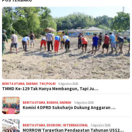
BERITA UTAMA
,
DAERAH
,
TNI/POLRI
6 Agustus 2026
TMMD Ke-129 Tak Hanya Membangun, Tapi Ju…
BERITA UTAMA
,
BUDAYA
,
DAERAH
5 Agustus 2026
Komisi 4 DPRD Sukoharjo Dukung Anggaran …
BERITA UTAMA
,
EKONOMI
,
INTERNASIONAL
5 Agustus 2026
MORROW Targetkan Pendapatan Tahunan US$2…