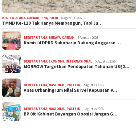
BERITA UTAMA
,
DAERAH
,
TNI/POLRI
6 Agustus 2026
TMMD Ke-129 Tak Hanya Membangun, Tapi Ju…
BERITA UTAMA
,
BUDAYA
,
DAERAH
5 Agustus 2026
Komisi 4 DPRD Sukoharjo Dukung Anggaran …
BERITA UTAMA
,
EKONOMI
,
INTERNASIONAL
5 Agustus 2026
MORROW Targetkan Pendapatan Tahunan US$2…
BERITA UTAMA
,
NASIONAL
,
POLITIK
2 Agustus 2026
Anas Urbaningrum Nilai Survei Kepuasan P…
BERITA UTAMA
,
NASIONAL
,
POLITIK
1 Agustus 2026
BP 08: Kabinet Bayangan Oposisi Jangan G…