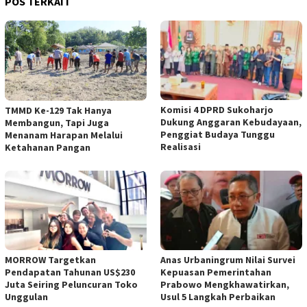
POS TERKAIT
Komisi 4 DPRD Sukoharjo
TMMD Ke-129 Tak Hanya
Dukung Anggaran Kebudayaan,
Membangun, Tapi Juga
Penggiat Budaya Tunggu
Menanam Harapan Melalui
Realisasi
Ketahanan Pangan
MORROW Targetkan
Anas Urbaningrum Nilai Survei
Pendapatan Tahunan US$230
Kepuasan Pemerintahan
Juta Seiring Peluncuran Toko
Prabowo Mengkhawatirkan,
Unggulan
Usul 5 Langkah Perbaikan