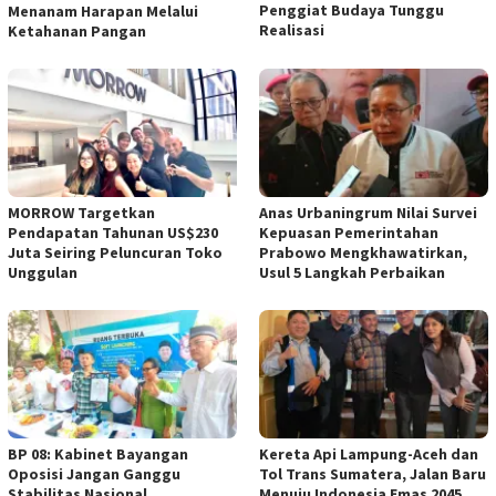
Penggiat Budaya Tunggu
Menanam Harapan Melalui
Realisasi
Ketahanan Pangan
MORROW Targetkan
Anas Urbaningrum Nilai Survei
Pendapatan Tahunan US$230
Kepuasan Pemerintahan
Juta Seiring Peluncuran Toko
Prabowo Mengkhawatirkan,
Unggulan
Usul 5 Langkah Perbaikan
BP 08: Kabinet Bayangan
Kereta Api Lampung-Aceh dan
Oposisi Jangan Ganggu
Tol Trans Sumatera, Jalan Baru
Stabilitas Nasional
Menuju Indonesia Emas 2045