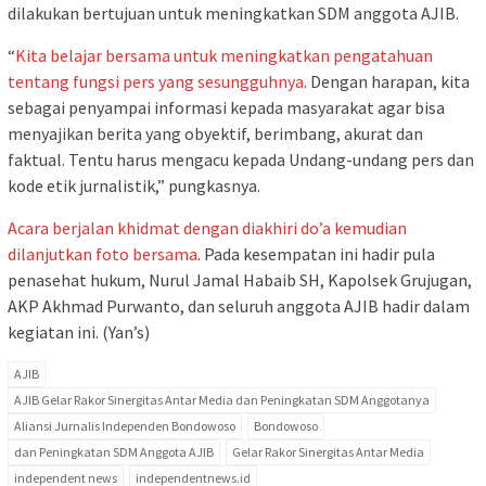
dilakukan bertujuan untuk meningkatkan SDM anggota AJIB.
“
Kita belajar bersama untuk meningkatkan pengatahuan
tentang fungsi pers yang sesungguhnya
. Dengan harapan, kita
sebagai penyampai informasi kepada masyarakat agar bisa
menyajikan berita yang obyektif, berimbang, akurat dan
faktual. Tentu harus mengacu kepada Undang-undang pers dan
kode etik jurnalistik,” pungkasnya.
Acara berjalan khidmat dengan diakhiri do’a kemudian
dilanjutkan foto bersama
. Pada kesempatan ini hadir pula
penasehat hukum, Nurul Jamal Habaib SH, Kapolsek Grujugan,
AKP Akhmad Purwanto, dan seluruh anggota AJIB hadir dalam
kegiatan ini. (Yan’s)
AJIB
AJIB Gelar Rakor Sinergitas Antar Media dan Peningkatan SDM Anggotanya
Aliansi Jurnalis Independen Bondowoso
Bondowoso
dan Peningkatan SDM Anggota AJIB
Gelar Rakor Sinergitas Antar Media
independent news
independentnews.id