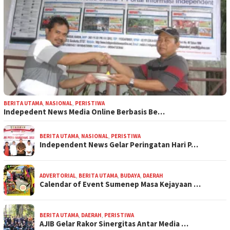
BERITA UTAMA
,
NASIONAL
,
PERISTIWA
Indepedent News Media Online Berbasis Be…
BERITA UTAMA
,
NASIONAL
,
PERISTIWA
Independent News Gelar Peringatan Hari P…
ADVERTORIAL
,
BERITA UTAMA
,
BUDAYA
,
DAERAH
Calendar of Event Sumenep Masa Kejayaan …
BERITA UTAMA
,
DAERAH
,
PERISTIWA
AJIB Gelar Rakor Sinergitas Antar Media …