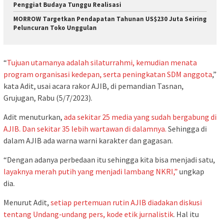
Penggiat Budaya Tunggu Realisasi
MORROW Targetkan Pendapatan Tahunan US$230 Juta Seiring
Peluncuran Toko Unggulan
“
Tujuan utamanya adalah silaturrahmi, kemudian menata
program organisasi kedepan, serta peningkatan SDM anggota
,”
kata Adit, usai acara rakor AJIB, di pemandian Tasnan,
Grujugan, Rabu (5/7/2023).
Adit menuturkan,
ada sekitar 25 media yang sudah bergabung di
AJIB. Dan sekitar 35 lebih wartawan di dalamnya.
Sehingga di
dalam AJIB ada warna warni karakter dan gagasan.
“Dengan adanya perbedaan itu sehingga kita bisa menjadi satu,
layaknya merah putih yang menjadi lambang NKRI,”
ungkap
dia.
Menurut Adit,
setiap pertemuan rutin AJIB diadakan diskusi
tentang Undang-undang pers, kode etik jurnalistik
. Hal itu