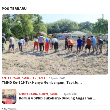
POS TERBARU
BERITA UTAMA
,
DAERAH
,
TNI/POLRI
6 Agustus 2026
TMMD Ke-129 Tak Hanya Membangun, Tapi Ju…
BERITA UTAMA
,
BUDAYA
,
DAERAH
5 Agustus 2026
Komisi 4 DPRD Sukoharjo Dukung Anggaran …