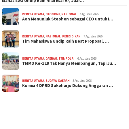
Mahasiswa Undip Raih Nilai Esai 97, Juar…
BERITA UTAMA
,
EKONOMI
,
NASIONAL
7 Agustus 2026
Aon Menunjuk Stephen sebagai CEO untuk I…
BERITA UTAMA
,
NASIONAL
,
PENDIDIKAN
7 Agustus 2026
Tim Mahasiswa Undip Raih Best Proposal, …
BERITA UTAMA
,
DAERAH
,
TNI/POLRI
6 Agustus 2026
TMMD Ke-129 Tak Hanya Membangun, Tapi Ju…
BERITA UTAMA
,
BUDAYA
,
DAERAH
5 Agustus 2026
Komisi 4 DPRD Sukoharjo Dukung Anggaran …