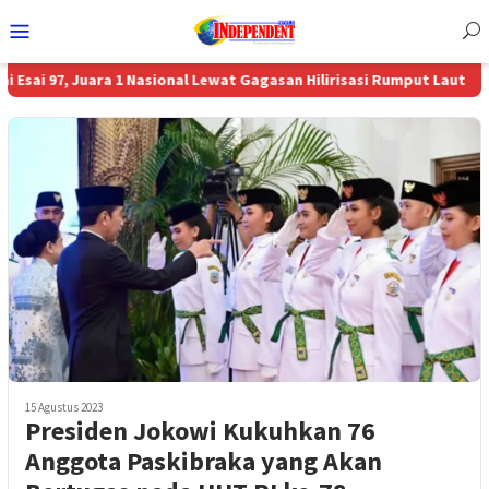
Menu
Mobile
7, Juara 1 Nasional Lewat Gagasan Hilirisasi Rumput Laut
Aon Menu
15 Agustus 2023
Presiden Jokowi Kukuhkan 76
Anggota Paskibraka yang Akan