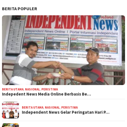
BERITA POPULER
BERITA UTAMA
,
NASIONAL
,
PERISTIWA
Indepedent News Media Online Berbasis Be…
BERITA UTAMA
,
NASIONAL
,
PERISTIWA
Independent News Gelar Peringatan Hari P…