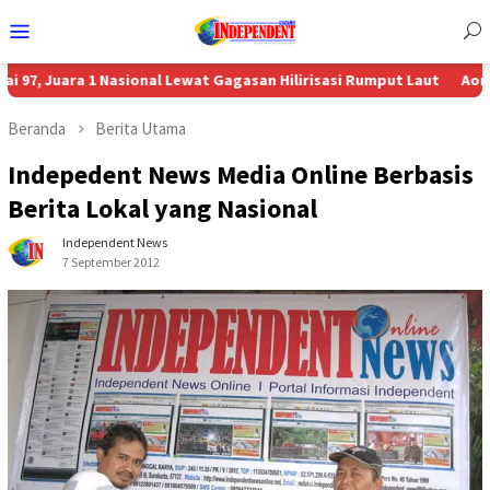
Menu
Mobile
uara 1 Nasional Lewat Gagasan Hilirisasi Rumput Laut
Aon Menunju
Beranda
Berita Utama
Indepedent News Media Online Berbasis
Berita Lokal yang Nasional
Independent News
7 September 2012