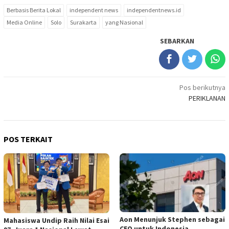
Berbasis Berita Lokal
independent news
independentnews.id
Media Online
Solo
Surakarta
yang Nasional
SEBARKAN
Navigasi
Pos berikutnya
PERIKLANAN
pos
POS TERKAIT
Aon Menunjuk Stephen sebagai
Mahasiswa Undip Raih Nilai Esai
CEO untuk Indonesia