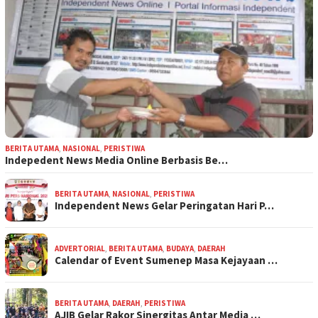
BERITA UTAMA
,
NASIONAL
,
PERISTIWA
Indepedent News Media Online Berbasis Be…
BERITA UTAMA
,
NASIONAL
,
PERISTIWA
Independent News Gelar Peringatan Hari P…
ADVERTORIAL
,
BERITA UTAMA
,
BUDAYA
,
DAERAH
Calendar of Event Sumenep Masa Kejayaan …
BERITA UTAMA
,
DAERAH
,
PERISTIWA
AJIB Gelar Rakor Sinergitas Antar Media …