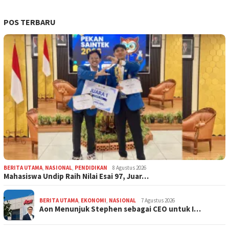
POS TERBARU
BERITA UTAMA
,
NASIONAL
,
PENDIDIKAN
8 Agustus 2026
Mahasiswa Undip Raih Nilai Esai 97, Juar…
BERITA UTAMA
,
EKONOMI
,
NASIONAL
7 Agustus 2026
Aon Menunjuk Stephen sebagai CEO untuk I…