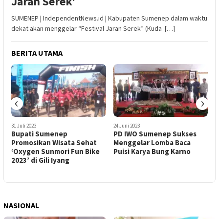
Jaran Serek’
SUMENEP | IndependentNews.id | Kabupaten Sumenep dalam waktu
dekat akan menggelar “Festival Jaran Serek” (Kuda […]
BERITA UTAMA
‹
›
31 Juli 2023
24 Juni 2023
2
Bupati Sumenep
PD IWO Sumenep Sukses
M
Promosikan Wisata Sehat
Menggelar Lomba Baca
B
‘Oxygen Sunmori Fun Bike
Puisi Karya Bung Karno
S
2023’ di Gili Iyang
C
NASIONAL