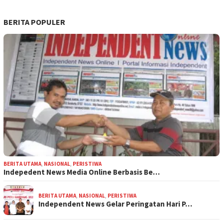
BERITA POPULER
BERITA UTAMA
,
NASIONAL
,
PERISTIWA
Indepedent News Media Online Berbasis Be…
BERITA UTAMA
,
NASIONAL
,
PERISTIWA
Independent News Gelar Peringatan Hari P…