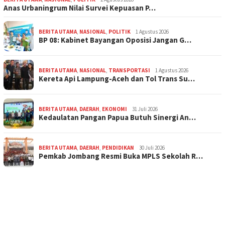
Anas Urbaningrum Nilai Survei Kepuasan P…
BERITA UTAMA
,
NASIONAL
,
POLITIK
1 Agustus 2026
BP 08: Kabinet Bayangan Oposisi Jangan G…
BERITA UTAMA
,
NASIONAL
,
TRANSPORTASI
1 Agustus 2026
Kereta Api Lampung-Aceh dan Tol Trans Su…
BERITA UTAMA
,
DAERAH
,
EKONOMI
31 Juli 2026
Kedaulatan Pangan Papua Butuh Sinergi An…
BERITA UTAMA
,
DAERAH
,
PENDIDIKAN
30 Juli 2026
Pemkab Jombang Resmi Buka MPLS Sekolah R…