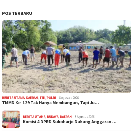
POS TERBARU
BERITA UTAMA
,
DAERAH
,
TNI/POLRI
6 Agustus 2026
TMMD Ke-129 Tak Hanya Membangun, Tapi Ju…
BERITA UTAMA
,
BUDAYA
,
DAERAH
5 Agustus 2026
Komisi 4 DPRD Sukoharjo Dukung Anggaran …