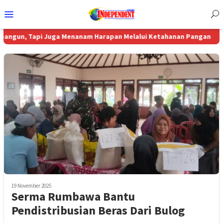
Menu
Mobile
, Tapi Juga Menanam Harapan Melalui Ketahanan Pangan
Komisi
19 November 2025
Serma Rumbawa Bantu
Pendistribusian Beras Dari Bulog