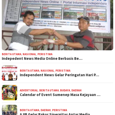
BERITA UTAMA
,
NASIONAL
,
PERISTIWA
Indepedent News Media Online Berbasis Be…
BERITA UTAMA
,
NASIONAL
,
PERISTIWA
Independent News Gelar Peringatan Hari P…
ADVERTORIAL
,
BERITA UTAMA
,
BUDAYA
,
DAERAH
Calendar of Event Sumenep Masa Kejayaan …
BERITA UTAMA
,
DAERAH
,
PERISTIWA
AJIB Gelar Rakor Sinergitas Antar Media …