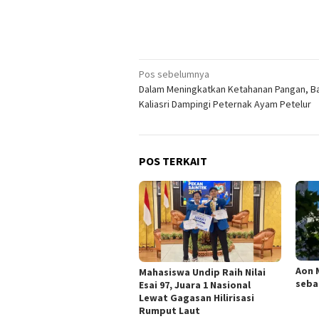
Navigasi
Pos sebelumnya
Dalam Meningkatkan Ketahanan Pangan, B
pos
Kaliasri Dampingi Peternak Ayam Petelur
POS TERKAIT
Aon 
Mahasiswa Undip Raih Nilai
seba
Esai 97, Juara 1 Nasional
Lewat Gagasan Hilirisasi
Rumput Laut