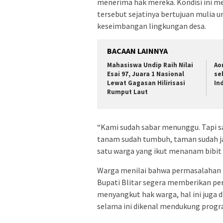
menerima hak mereka. Kondisi ini 
tersebut sejatinya bertujuan mulia
keseimbangan lingkungan desa.
BACAAN LAINNYA
Mahasiswa Undip Raih Nilai
Ao
Esai 97, Juara 1 Nasional
se
Lewat Gagasan Hilirisasi
In
Rumput Laut
“Kami sudah sabar menunggu. Tapi sa
tanam sudah tumbuh, taman sudah jadi
satu warga yang ikut menanam bibit
Warga menilai bahwa permasalahan in
Bupati Blitar segera memberikan perh
menyangkut hak warga, hal ini juga 
selama ini dikenal mendukung progr