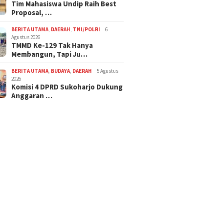
Tim Mahasiswa Undip Raih Best
Proposal, …
BERITA UTAMA
,
DAERAH
,
TNI/POLRI
6
Agustus 2026
TMMD Ke-129 Tak Hanya
Membangun, Tapi Ju…
BERITA UTAMA
,
BUDAYA
,
DAERAH
5 Agustus
2026
Komisi 4 DPRD Sukoharjo Dukung
Anggaran …