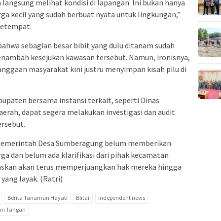
 langsung melihat kondisi di lapangan. Ini bukan hanya
arga kecil yang sudah berbuat nyata untuk lingkungan,”
setempat.
ahwa sebagian besar bibit yang dulu ditanam sudah
nambah kesejukan kawasan tersebut. Namun, ironisnya,
nggaan masyarakat kini justru menyimpan kisah pilu di
paten bersama instansi terkait, seperti Dinas
erah, dapat segera melakukan investigasi dan audit
rsebut.
ak Pemerintah Desa Sumberagung belum memberikan
ga dan belum ada klarifikasi dari pihak kecamatan
askan akan terus memperjuangkan hak mereka hingga
yang layak. (Ratri)
Berita Tanaman Hayati
Blitar
independent news
run Tangan