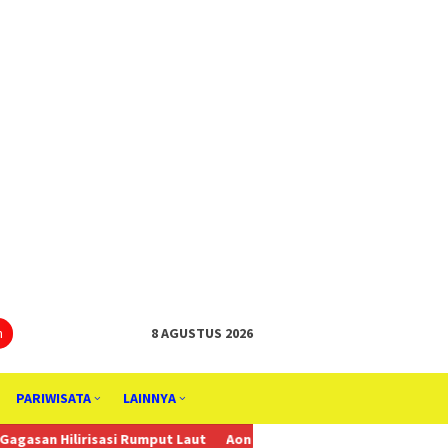
tutup
n
8 AGUSTUS 2026
PARIWISATA
LAINNYA
si Rumput Laut
Aon Menunjuk Stephen sebagai CEO untuk Indones