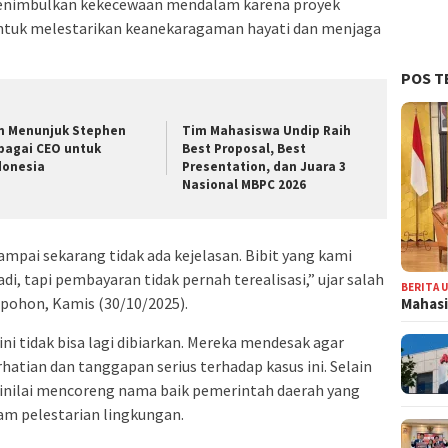
menimbulkan kekecewaan mendalam karena proyek
 untuk melestarikan keanekaragaman hayati dan menjaga
POS T
n Menunjuk Stephen
Tim Mahasiswa Undip Raih
bagai CEO untuk
Best Proposal, Best
donesia
Presentation, dan Juara 3
Nasional MBPC 2026
mpai sekarang tidak ada kejelasan. Bibit yang kami
, tapi pembayaran tidak pernah terealisasi,” ujar salah
BERITA 
 pohon, Kamis (30/10/2025).
Mahasi
i tidak bisa lagi dibiarkan. Mereka mendesak agar
atian dan tanggapan serius terhadap kasus ini. Selain
dinilai mencoreng nama baik pemerintah daerah yang
am pelestarian lingkungan.