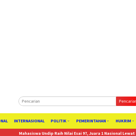
Pencaria
ONAL
INTERNASIONAL
POLITIK
PEMERINTAHAN
HUKRIM
wa Undip Raih Nilai Esai 97, Juara 1 Nasional Lewat Gagasan Hilirisa