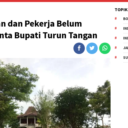
TOPIK
B
an dan Pekerja Belum
IN
nta Bupati Turun Tangan
IN
JA
SU