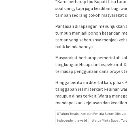
“Kami berharap Ibu Bupati bisa turun
soal uang, tapi juga keadilan bagi w
tambah seorang tokoh masyarakat 
Pantauan di lapangan menunjukkan b
tumbuh menjadi pohon besar dan me
taman yang seharusnya menjadi keba
balik keindahannya.
Masyarakat berharap pemerintah kabu
Lingkungan Hidup dan Inspektorat Da
terhadap penggunaan dana proyek te
Hingga berita ini diterbitkan, pih
tanggapan resmi terkait keluhan war
maupun dinas terkait. Warga meneg
mendapatkan kejelasan dan keadilan 
8 Tahun Terabaikan dan Pekerja Belum Dibayar
independentnews.id
Warga Minta Bupati Tu