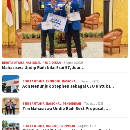
BERITA UTAMA
,
NASIONAL
,
PENDIDIKAN
8 Agustus 2026
Mahasiswa Undip Raih Nilai Esai 97, Juar…
BERITA UTAMA
,
EKONOMI
,
NASIONAL
7 Agustus 2026
Aon Menunjuk Stephen sebagai CEO untuk I…
BERITA UTAMA
,
NASIONAL
,
PENDIDIKAN
7 Agustus 2026
Tim Mahasiswa Undip Raih Best Proposal, …
BERITA UTAMA
,
DAERAH
,
TNI/POLRI
6 Agustus 2026