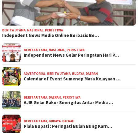
BERITA UTAMA
,
NASIONAL
,
PERISTIWA
Indepedent News Media Online Berbasis Be…
BERITA UTAMA
,
NASIONAL
,
PERISTIWA
Independent News Gelar Peringatan Hari P…
ADVERTORIAL
,
BERITA UTAMA
,
BUDAYA
,
DAERAH
Calendar of Event Sumenep Masa Kejayaan …
BERITA UTAMA
,
DAERAH
,
PERISTIWA
AJIB Gelar Rakor Sinergitas Antar Media …
BERITA UTAMA
,
BUDAYA
,
DAERAH
Piala Bupati : Peringati Bulan Bung Karn…