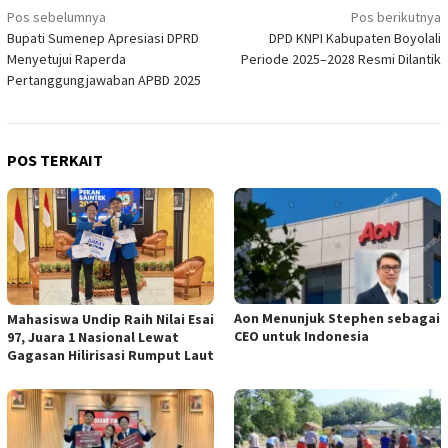
Navigasi
Pos sebelumnya
Pos berikutnya
Bupati Sumenep Apresiasi DPRD
DPD KNPI Kabupaten Boyolali
pos
Menyetujui Raperda
Periode 2025–2028 Resmi Dilantik
Pertanggungjawaban APBD 2025
POS TERKAIT
Aon Menunjuk Stephen sebagai
Mahasiswa Undip Raih Nilai Esai
CEO untuk Indonesia
97, Juara 1 Nasional Lewat
Gagasan Hilirisasi Rumput Laut