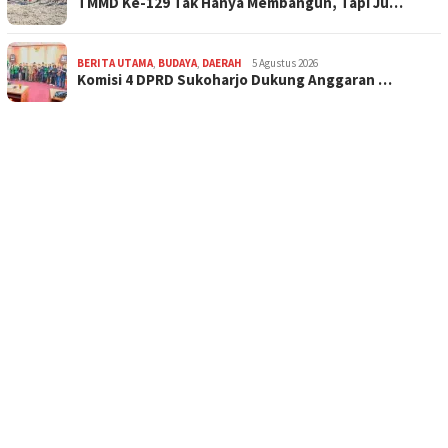
TMMD Ke-129 Tak Hanya Membangun, Tapi Ju…
BERITA UTAMA
,
BUDAYA
,
DAERAH
5 Agustus 2026
Komisi 4 DPRD Sukoharjo Dukung Anggaran …