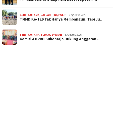
BERITA UTAMA
,
DAERAH
,
TNI/POLRI
6 Agustus 2026
TMMD Ke-129 Tak Hanya Membangun, Tapi Ju…
BERITA UTAMA
,
BUDAYA
,
DAERAH
5 Agustus 2026
Komisi 4 DPRD Sukoharjo Dukung Anggaran …