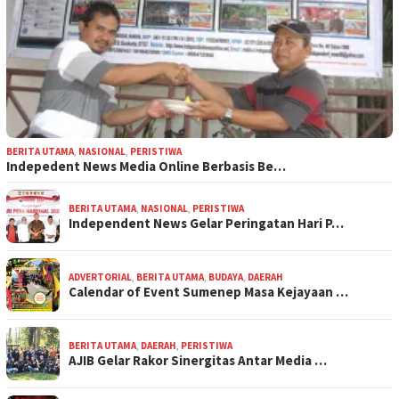
BERITA UTAMA
,
NASIONAL
,
PERISTIWA
Indepedent News Media Online Berbasis Be…
BERITA UTAMA
,
NASIONAL
,
PERISTIWA
Independent News Gelar Peringatan Hari P…
ADVERTORIAL
,
BERITA UTAMA
,
BUDAYA
,
DAERAH
Calendar of Event Sumenep Masa Kejayaan …
BERITA UTAMA
,
DAERAH
,
PERISTIWA
AJIB Gelar Rakor Sinergitas Antar Media …