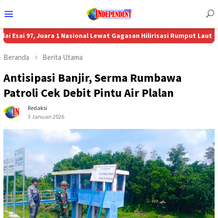
Menu
Mobile
7, Juara 1 Nasional Lewat Gagasan Hilirisasi Rumput Laut
Aon Menu
Beranda
Berita Utama
Antisipasi Banjir, Serma Rumbawa
Patroli Cek Debit Pintu Air Plalan
Redaksi
3 Januari 2026