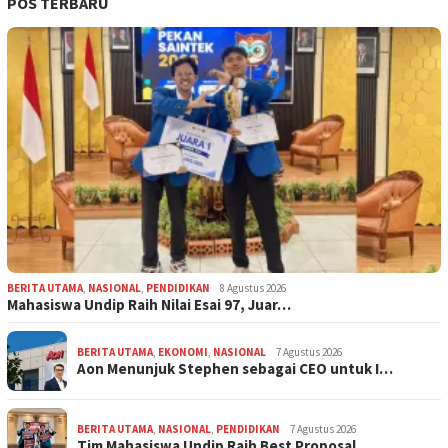
POS TERBARU
BERITA UTAMA
,
NASIONAL
,
PENDIDIKAN
8 Agustus 2026
Mahasiswa Undip Raih Nilai Esai 97, Juar…
BERITA UTAMA
,
EKONOMI
,
NASIONAL
7 Agustus 2026
Aon Menunjuk Stephen sebagai CEO untuk I…
BERITA UTAMA
,
NASIONAL
,
PENDIDIKAN
7 Agustus 2026
Tim Mahasiswa Undip Raih Best Proposal, …