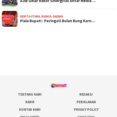
AJIB Gelar Rakor Sinergitas Antar Media …
BERITA UTAMA
,
BUDAYA
,
DAERAH
Piala Bupati : Peringati Bulan Bung Karn…
TENTANG KAMI
REDAKSI
KARIR
PERIKLANAN
KONTAK KAMI
PRIVACY POLICY