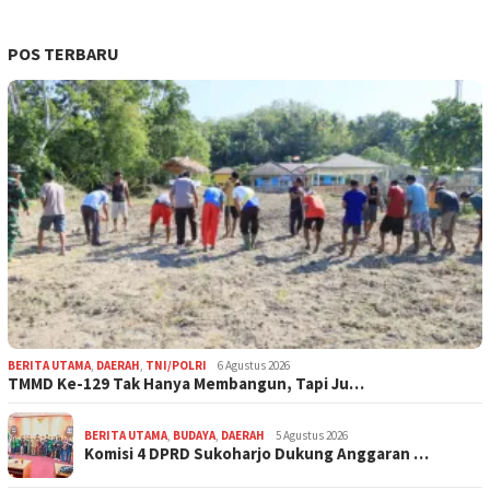
POS TERBARU
BERITA UTAMA
,
DAERAH
,
TNI/POLRI
6 Agustus 2026
TMMD Ke-129 Tak Hanya Membangun, Tapi Ju…
BERITA UTAMA
,
BUDAYA
,
DAERAH
5 Agustus 2026
Komisi 4 DPRD Sukoharjo Dukung Anggaran …