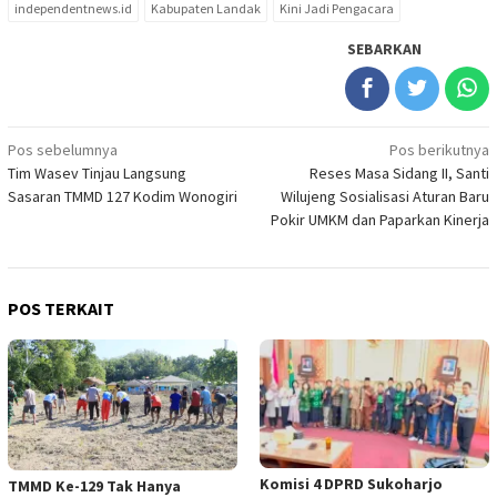
independentnews.id
Kabupaten Landak
Kini Jadi Pengacara
SEBARKAN
Navigasi
Pos sebelumnya
Pos berikutnya
Tim Wasev Tinjau Langsung
Reses Masa Sidang II, Santi
pos
Sasaran TMMD 127 Kodim Wonogiri
Wilujeng Sosialisasi Aturan Baru
Pokir UMKM dan Paparkan Kinerja
POS TERKAIT
Komisi 4 DPRD Sukoharjo
TMMD Ke-129 Tak Hanya