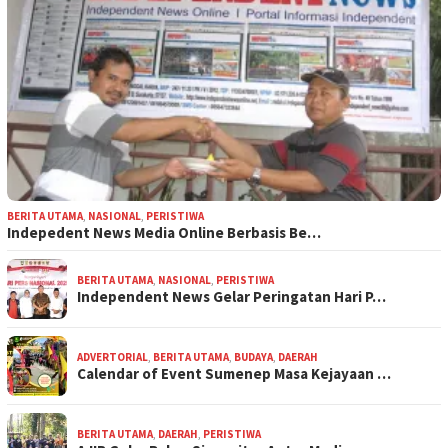
BERITA UTAMA
,
NASIONAL
,
PERISTIWA
Indepedent News Media Online Berbasis Be…
BERITA UTAMA
,
NASIONAL
,
PERISTIWA
Independent News Gelar Peringatan Hari P…
ADVERTORIAL
,
BERITA UTAMA
,
BUDAYA
,
DAERAH
Calendar of Event Sumenep Masa Kejayaan …
BERITA UTAMA
,
DAERAH
,
PERISTIWA