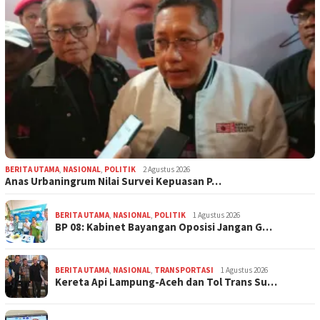
BERITA UTAMA
,
NASIONAL
,
POLITIK
2 Agustus 2026
Anas Urbaningrum Nilai Survei Kepuasan P…
BERITA UTAMA
,
NASIONAL
,
POLITIK
1 Agustus 2026
BP 08: Kabinet Bayangan Oposisi Jangan G…
BERITA UTAMA
,
NASIONAL
,
TRANSPORTASI
1 Agustus 2026
Kereta Api Lampung-Aceh dan Tol Trans Su…