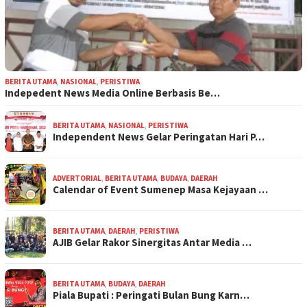
BERITA UTAMA
,
NASIONAL
,
PERISTIWA
Indepedent News Media Online Berbasis Be…
BERITA UTAMA
,
NASIONAL
,
PERISTIWA
Independent News Gelar Peringatan Hari P…
ADVERTORIAL
,
BERITA UTAMA
,
BUDAYA
,
DAERAH
Calendar of Event Sumenep Masa Kejayaan …
BERITA UTAMA
,
DAERAH
,
PERISTIWA
AJIB Gelar Rakor Sinergitas Antar Media …
BERITA UTAMA
,
BUDAYA
,
DAERAH
Piala Bupati : Peringati Bulan Bung Karn…