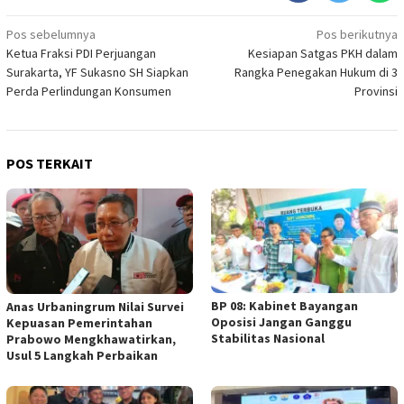
Navigasi
Pos sebelumnya
Pos berikutnya
Ketua Fraksi PDI Perjuangan
Kesiapan Satgas PKH dalam
pos
Surakarta, YF Sukasno SH Siapkan
Rangka Penegakan Hukum di 3
Perda Perlindungan Konsumen
Provinsi
POS TERKAIT
BP 08: Kabinet Bayangan
Anas Urbaningrum Nilai Survei
Oposisi Jangan Ganggu
Kepuasan Pemerintahan
Stabilitas Nasional
Prabowo Mengkhawatirkan,
Usul 5 Langkah Perbaikan