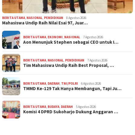
BERITA UTAMA
,
NASIONAL
,
PENDIDIKAN
8 Agustus 2026
Mahasiswa Undip Raih Nilai Esai 97, Juar…
BERITA UTAMA
,
EKONOMI
,
NASIONAL
7 Agustus 2026
Aon Menunjuk Stephen sebagai CEO untuk I…
BERITA UTAMA
,
NASIONAL
,
PENDIDIKAN
7 Agustus 2026
Tim Mahasiswa Undip Raih Best Proposal, …
BERITA UTAMA
,
DAERAH
,
TNI/POLRI
6 Agustus 2026
TMMD Ke-129 Tak Hanya Membangun, Tapi Ju…
BERITA UTAMA
,
BUDAYA
,
DAERAH
5 Agustus 2026
Komisi 4 DPRD Sukoharjo Dukung Anggaran …