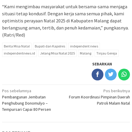
“Kami mengimbau masyarakat untuk bersama-sama menjaga
situasi tetap kondusif. Dengan kerja sama semua pihak, kami
optimistis perayaan Natal 2025 di Kabupaten Malang dapat
berlangsung aman, tertib, dan penuh kedamaian,” pungkasnya.
(Ratri/Red)
Berita Misa Natal
Bupati dan Kapolres
independent news
independentnews.id
Jelang Misa Natal 2025
Malang
Tinjau Gereja
SEBARKAN
Navigasi
Pos sebelumnya
Pos berikutnya
Pembangunan Jembatan
Forum Koordinasi Pimpinan Daerah
pos
Penghubung Donomulyo –
Patroli Malam Natal
Tempursari Capai 80 Persen