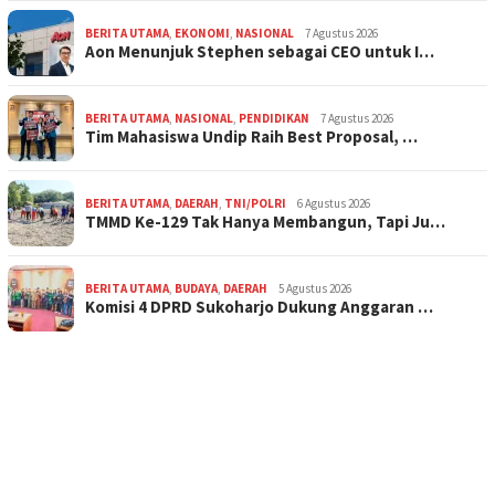
BERITA UTAMA
,
EKONOMI
,
NASIONAL
7 Agustus 2026
Aon Menunjuk Stephen sebagai CEO untuk I…
BERITA UTAMA
,
NASIONAL
,
PENDIDIKAN
7 Agustus 2026
Tim Mahasiswa Undip Raih Best Proposal, …
BERITA UTAMA
,
DAERAH
,
TNI/POLRI
6 Agustus 2026
TMMD Ke-129 Tak Hanya Membangun, Tapi Ju…
BERITA UTAMA
,
BUDAYA
,
DAERAH
5 Agustus 2026
Komisi 4 DPRD Sukoharjo Dukung Anggaran …