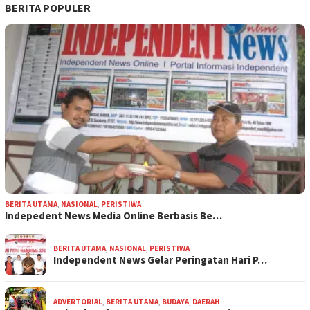
BERITA POPULER
BERITA UTAMA
,
NASIONAL
,
PERISTIWA
Indepedent News Media Online Berbasis Be…
BERITA UTAMA
,
NASIONAL
,
PERISTIWA
Independent News Gelar Peringatan Hari P…
ADVERTORIAL
,
BERITA UTAMA
,
BUDAYA
,
DAERAH