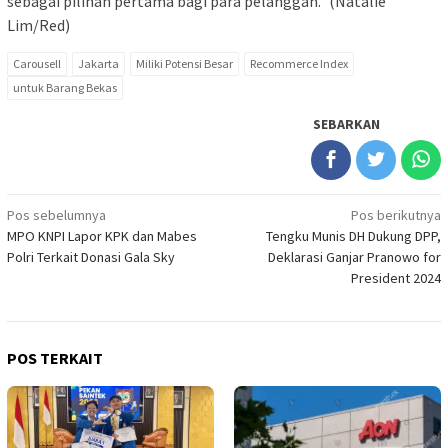
sebagai pilihan pertama bagi para pelanggan.” (Natalie
Lim/Red)
Carousell
Jakarta
Miliki Potensi Besar
Recommerce Index
untuk Barang Bekas
SEBARKAN
Navigasi
Pos sebelumnya
Pos berikutnya
MPO KNPI Lapor KPK dan Mabes
Tengku Munis DH Dukung DPP,
pos
Polri Terkait Donasi Gala Sky
Deklarasi Ganjar Pranowo for
President 2024
POS TERKAIT