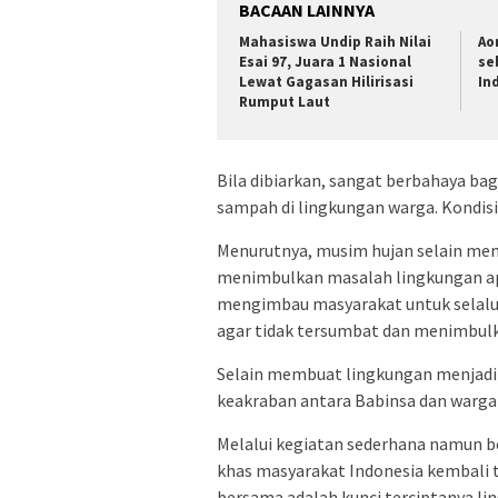
BACAAN LAINNYA
Mahasiswa Undip Raih Nilai
Ao
Esai 97, Juara 1 Nasional
se
Lewat Gagasan Hilirisasi
In
Rumput Laut
Bila dibiarkan, sangat berbahaya ba
sampah di lingkungan warga. Kondisi
Menurutnya, musim hujan selain mem
menimbulkan masalah lingkungan apabi
mengimbau masyarakat untuk selalu 
agar tidak tersumbat dan menimbulka
Selain membuat lingkungan menjadi 
keakraban antara Babinsa dan warga 
Melalui kegiatan sederhana namun b
khas masyarakat Indonesia kembali 
bersama adalah kunci terciptanya li