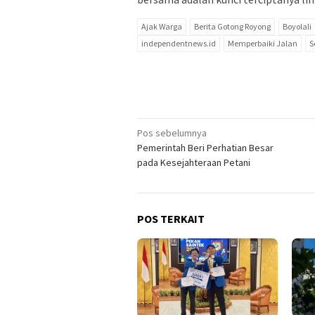
Ajak Warga
Berita Gotong Royong
Boyolali
independentnews.id
Memperbaiki Jalan
S
Navigasi
Pos sebelumnya
Pemerintah Beri Perhatian Besar
pos
pada Kesejahteraan Petani
POS TERKAIT