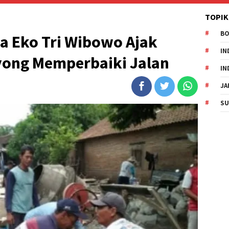
TOPIK
B
ka Eko Tri Wibowo Ajak
IN
ong Memperbaiki Jalan
IN
JA
SU