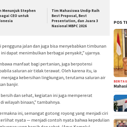
n Menunjuk Stephen
Tim Mahasiswa Undip Raih
bagai CEO untuk
Best Proposal, Best
donesia
Presentation, dan Juara 3
POS T
Nasional MBPC 2026
gi pengguna jalan dan juga bisa menyebabkan timbunan
 ini dapat menimbulkan berbagai penyakit,” ujarnya.
bawa manfaat bagi pertanian, juga berpotensi
la saluran air tidak terawat. Oleh karena itu, ia
menjaga kebersihan lingkungan, terutama saluran air
BERITA 
n banjir.
Mahasi
bersih dan sehat, kegiatan ini juga mempererat
di wilayah binaan,” tambahnya.
ermakna ini, semangat gotong royong yang menjadi ciri
terlihat nyata — menjadi contoh nyata bahwa kepedulian
ngkungan yang bersih dan sehat. (Agus Kemplu)