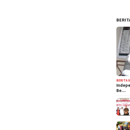
BERIT
BERITA 
Indepe
Be…