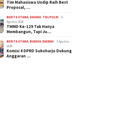
Tim Mahasiswa Undip Raih Best
Proposal, …
BERITA UTAMA
,
DAERAH
,
TNI/POLRI
6
Agustus 2026
TMMD Ke-129 Tak Hanya
Membangun, Tapi Ju…
BERITA UTAMA
,
BUDAYA
,
DAERAH
5 Agustus
2026
Komisi 4 DPRD Sukoharjo Dukung
Anggaran …