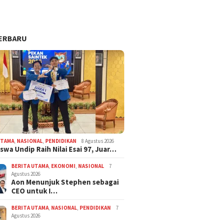
ERBARU
UTAMA
,
NASIONAL
,
PENDIDIKAN
8 Agustus 2026
swa Undip Raih Nilai Esai 97, Juar…
BERITA UTAMA
,
EKONOMI
,
NASIONAL
7
Agustus 2026
Aon Menunjuk Stephen sebagai
CEO untuk I…
BERITA UTAMA
,
NASIONAL
,
PENDIDIKAN
7
Agustus 2026