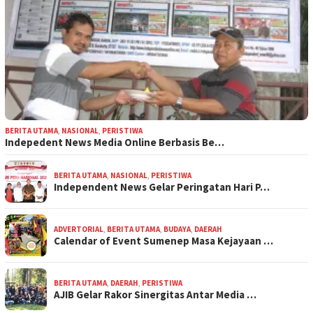
BERITA UTAMA
,
NASIONAL
,
PERISTIWA
Indepedent News Media Online Berbasis Be…
BERITA UTAMA
,
NASIONAL
,
PERISTIWA
Independent News Gelar Peringatan Hari P…
ADVERTORIAL
,
BERITA UTAMA
,
BUDAYA
,
DAERAH
Calendar of Event Sumenep Masa Kejayaan …
BERITA UTAMA
,
DAERAH
,
PERISTIWA
AJIB Gelar Rakor Sinergitas Antar Media …