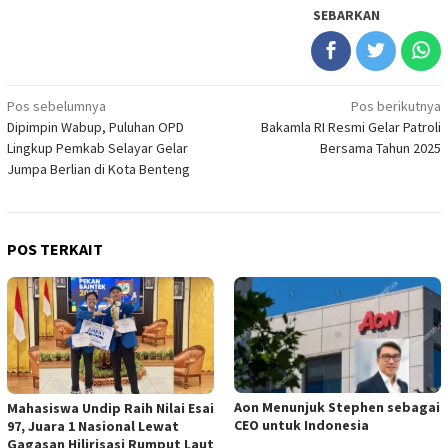
SEBARKAN
Navigasi
Pos sebelumnya
Pos berikutnya
Dipimpin Wabup, Puluhan OPD
Bakamla RI Resmi Gelar Patroli
pos
Lingkup Pemkab Selayar Gelar
Bersama Tahun 2025
Jumpa Berlian di Kota Benteng
POS TERKAIT
Aon Menunjuk Stephen sebagai
Mahasiswa Undip Raih Nilai Esai
CEO untuk Indonesia
97, Juara 1 Nasional Lewat
Gagasan Hilirisasi Rumput Laut