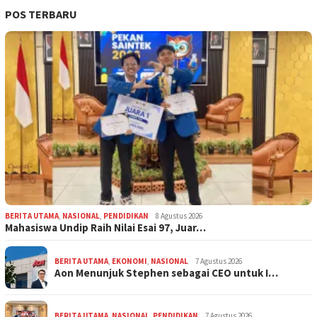
POS TERBARU
BERITA UTAMA
,
NASIONAL
,
PENDIDIKAN
8 Agustus 2026
Mahasiswa Undip Raih Nilai Esai 97, Juar…
BERITA UTAMA
,
EKONOMI
,
NASIONAL
7 Agustus 2026
Aon Menunjuk Stephen sebagai CEO untuk I…
BERITA UTAMA
,
NASIONAL
,
PENDIDIKAN
7 Agustus 2026