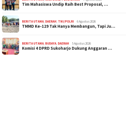
Tim Mahasiswa Undip Raih Best Proposal, …
BERITA UTAMA
,
DAERAH
,
TNI/POLRI
6 Agustus 2026
TMMD Ke-129 Tak Hanya Membangun, Tapi Ju…
BERITA UTAMA
,
BUDAYA
,
DAERAH
5 Agustus 2026
Komisi 4 DPRD Sukoharjo Dukung Anggaran …