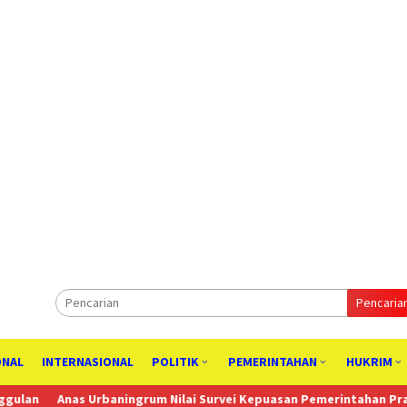
Pencaria
ONAL
INTERNASIONAL
POLITIK
PEMERINTAHAN
HUKRIM
rbaningrum Nilai Survei Kepuasan Pemerintahan Prabowo Mengkhawa