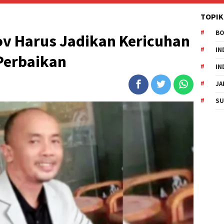
TOPIK
B
ov Harus Jadikan Kericuhan
IN
Perbaikan
IN
JA
SU