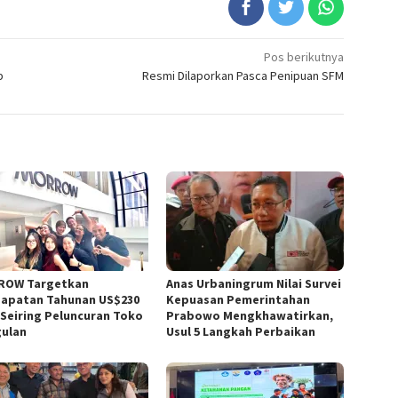
Pos berikutnya
b
Resmi Dilaporkan Pasca Penipuan SFM
ROW Targetkan
Anas Urbaningrum Nilai Survei
apatan Tahunan US$230
Kepuasan Pemerintahan
 Seiring Peluncuran Toko
Prabowo Mengkhawatirkan,
ulan
Usul 5 Langkah Perbaikan