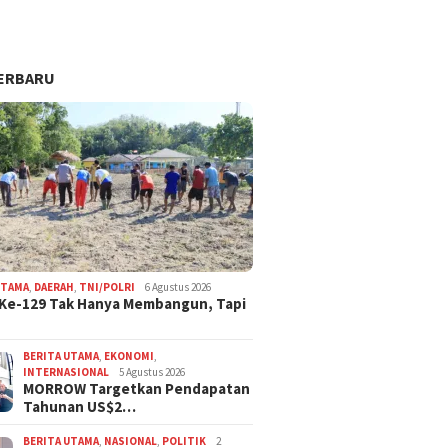
ERBARU
UTAMA
,
DAERAH
,
TNI/POLRI
6 Agustus 2026
Ke-129 Tak Hanya Membangun, Tapi
BERITA UTAMA
,
EKONOMI
,
INTERNASIONAL
5 Agustus 2026
MORROW Targetkan Pendapatan
Tahunan US$2…
BERITA UTAMA
,
NASIONAL
,
POLITIK
2