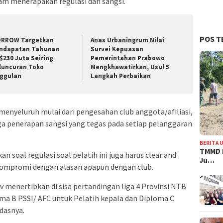
am menerapakan regulasi dan sangsi.
POS T
RROW Targetkan
Anas Urbaningrum Nilai
ndapatan Tahunan
Survei Kepuasan
$230 Juta Seiring
Pemerintahan Prabowo
luncuran Toko
Mengkhawatirkan, Usul 5
ggulan
Langkah Perbaikan
 menyeluruh mulai dari pengesahan club anggota/afiliasi,
ga penerapan sangsi yang tegas pada setiap pelanggaran
BERITA 
TMMD 
 soal regulasi soal pelatih ini juga harus clear and
Ju…
 kompromi dengan alasan apapun dengan club.
v menertibkan di sisa pertandingan liga 4 Provinsi NTB
loma B PSSI/ AFC untuk Pelatih kepala dan Diploma C
ndasnya.