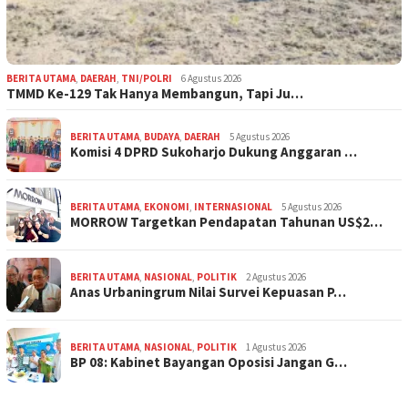
BERITA UTAMA
,
DAERAH
,
TNI/POLRI
6 Agustus 2026
TMMD Ke-129 Tak Hanya Membangun, Tapi Ju…
BERITA UTAMA
,
BUDAYA
,
DAERAH
5 Agustus 2026
Komisi 4 DPRD Sukoharjo Dukung Anggaran …
BERITA UTAMA
,
EKONOMI
,
INTERNASIONAL
5 Agustus 2026
MORROW Targetkan Pendapatan Tahunan US$2…
BERITA UTAMA
,
NASIONAL
,
POLITIK
2 Agustus 2026
Anas Urbaningrum Nilai Survei Kepuasan P…
BERITA UTAMA
,
NASIONAL
,
POLITIK
1 Agustus 2026
BP 08: Kabinet Bayangan Oposisi Jangan G…