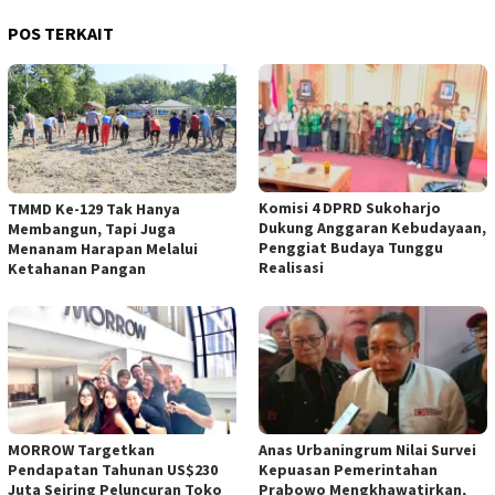
POS TERKAIT
Komisi 4 DPRD Sukoharjo
TMMD Ke-129 Tak Hanya
Dukung Anggaran Kebudayaan,
Membangun, Tapi Juga
Penggiat Budaya Tunggu
Menanam Harapan Melalui
Realisasi
Ketahanan Pangan
MORROW Targetkan
Anas Urbaningrum Nilai Survei
Pendapatan Tahunan US$230
Kepuasan Pemerintahan
Juta Seiring Peluncuran Toko
Prabowo Mengkhawatirkan,