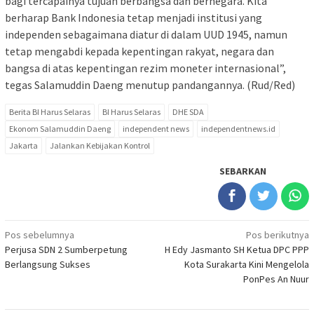
bagi tercapainya tujuan berbangsa dan bernegara. Kita
berharap Bank Indonesia tetap menjadi institusi yang
independen sebagaimana diatur di dalam UUD 1945, namun
tetap mengabdi kepada kepentingan rakyat, negara dan
bangsa di atas kepentingan rezim moneter internasional”,
tegas Salamuddin Daeng menutup pandangannya. (Rud/Red)
Berita BI Harus Selaras
BI Harus Selaras
DHE SDA
Ekonom Salamuddin Daeng
independent news
independentnews.id
Jakarta
Jalankan Kebijakan Kontrol
SEBARKAN
Navigasi
Pos sebelumnya
Pos berikutnya
Perjusa SDN 2 Sumberpetung
H Edy Jasmanto SH Ketua DPC PPP
pos
Berlangsung Sukses
Kota Surakarta Kini Mengelola
PonPes An Nuur