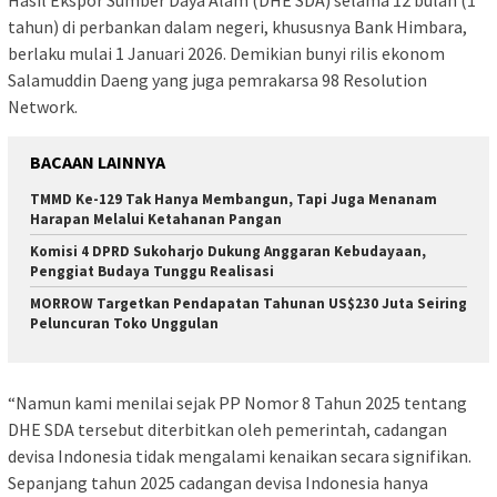
Hasil Ekspor Sumber Daya Alam (DHE SDA) selama 12 bulan (1
tahun) di perbankan dalam negeri, khususnya Bank Himbara,
berlaku mulai 1 Januari 2026. Demikian bunyi rilis ekonom
Salamuddin Daeng yang juga pemrakarsa 98 Resolution
Network.
BACAAN LAINNYA
TMMD Ke-129 Tak Hanya Membangun, Tapi Juga Menanam
Harapan Melalui Ketahanan Pangan
Komisi 4 DPRD Sukoharjo Dukung Anggaran Kebudayaan,
Penggiat Budaya Tunggu Realisasi
MORROW Targetkan Pendapatan Tahunan US$230 Juta Seiring
Peluncuran Toko Unggulan
“Namun kami menilai sejak PP Nomor 8 Tahun 2025 tentang
DHE SDA tersebut diterbitkan oleh pemerintah, cadangan
devisa Indonesia tidak mengalami kenaikan secara signifikan.
Sepanjang tahun 2025 cadangan devisa Indonesia hanya