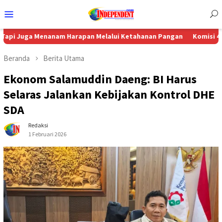
Menu
Mobile
nanam Harapan Melalui Ketahanan Pangan
Komisi 4 DPRD Sukoha
Beranda
Berita Utama
Ekonom Salamuddin Daeng: BI Harus
Selaras Jalankan Kebijakan Kontrol DHE
SDA
Redaksi
1 Februari 2026