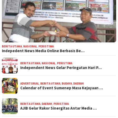
BERITA UTAMA
,
NASIONAL
,
PERISTIWA
Indepedent News Media Online Berbasis Be…
BERITA UTAMA
,
NASIONAL
,
PERISTIWA
Independent News Gelar Peringatan Hari P…
ADVERTORIAL
,
BERITA UTAMA
,
BUDAYA
,
DAERAH
Calendar of Event Sumenep Masa Kejayaan …
BERITA UTAMA
,
DAERAH
,
PERISTIWA
AJIB Gelar Rakor Sinergitas Antar Media …