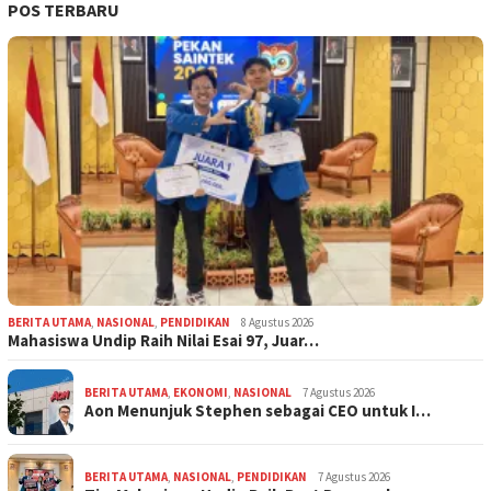
POS TERBARU
BERITA UTAMA
,
NASIONAL
,
PENDIDIKAN
8 Agustus 2026
Mahasiswa Undip Raih Nilai Esai 97, Juar…
BERITA UTAMA
,
EKONOMI
,
NASIONAL
7 Agustus 2026
Aon Menunjuk Stephen sebagai CEO untuk I…
BERITA UTAMA
,
NASIONAL
,
PENDIDIKAN
7 Agustus 2026