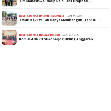
Tim Mahasiswa Undip Raih Best Proposal, …
BERITA UTAMA
,
DAERAH
,
TNI/POLRI
6 Agustus 2026
TMMD Ke-129 Tak Hanya Membangun, Tapi Ju…
BERITA UTAMA
,
BUDAYA
,
DAERAH
5 Agustus 2026
Komisi 4 DPRD Sukoharjo Dukung Anggaran …