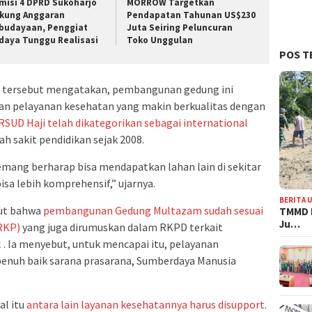
misi 4 DPRD Sukoharjo
MORROW Targetkan
kung Anggaran
Pendapatan Tahunan US$230
budayaan, Penggiat
Juta Seiring Peluncuran
daya Tunggu Realisasi
Toko Unggulan
POS T
ah tersebut mengatakan, pembangunan gedung ini
n pelayanan kesehatan yang makin berkualitas dengan
RSUD Haji telah dikategorikan sebagai international
h sakit pendidikan sejak 2008.
emang berharap bisa mendapatkan lahan lain di sekitar
sa lebih komprehensif,” ujarnya.
BERITA 
but bahwa
pembangunan Gedung Multazam sudah sesuai
TMMD 
Ju…
RKP)
yang juga dirumuskan dalam RKPD terkait
 . Ia menyebut, untuk mencapai itu, pelayanan
enuh baik sarana prasarana, Sumberdaya Manusia
al itu
antara lain layanan kesehatannya harus disupport
.