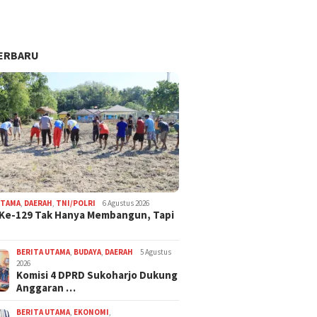
ERBARU
UTAMA
,
DAERAH
,
TNI/POLRI
6 Agustus 2026
Ke-129 Tak Hanya Membangun, Tapi
BERITA UTAMA
,
BUDAYA
,
DAERAH
5 Agustus
2026
Komisi 4 DPRD Sukoharjo Dukung
Anggaran …
BERITA UTAMA
,
EKONOMI
,