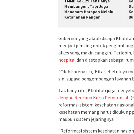
TMMD Ke-129 Tak Hanya
Ko
Membangun, Tapi Juga
Du
Menanam Harapan Melalui
Ke
Ketahanan Pangan
Bu
Gubernur yang akrab disapa Khofif
menjadi penting untuk pengembanga
alkes yang makin canggih. Terlebih,
hospital
dan ditetapkan sebagai ruma
“Oleh karena itu, Kita sebetulnya m
sini supaya pengembangan layanan bi
Tak hanya itu, Khofifah juga menye
dengan Rencana Kerja Pemerintah (
reformasi sistem kesehatan nasional
kesehatan memang harus didukung p
maupun sistem jejaringnya.
“Reformasi sistem kesehatan nasion