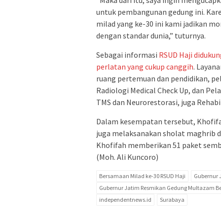
“Maka dari itu, saya ingin menguca
untuk pembangunan gedung ini. Kar
milad yang ke-30 ini kami jadikan 
dengan standar dunia,” tuturnya.
Sebagai informasi
RSUD Haji didukung
perlatan yang cukup canggih
. Layan
ruang pertemuan dan pendidikan, pel
Radiologi Medical Check Up, dan Pel
TMS dan Neurorestorasi, juga Rehabil
Dalam kesempatan tersebut, Khofif
juga melaksanakan sholat maghrib da
Khofifah memberikan 51 paket sembak
(Moh. Ali Kuncoro)
Bersamaan Milad ke-30 RSUD Haji
Gubernur 
Gubernur Jatim Resmikan Gedung Multazam Be
independentnews.id
Surabaya