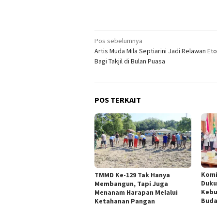
Navigasi
Pos sebelumnya
Artis Muda Mila Septiarini Jadi Relawan Eto
pos
Bagi Takjil di Bulan Puasa
POS TERKAIT
Komi
TMMD Ke-129 Tak Hanya
Duku
Membangun, Tapi Juga
Kebu
Menanam Harapan Melalui
Buda
Ketahanan Pangan