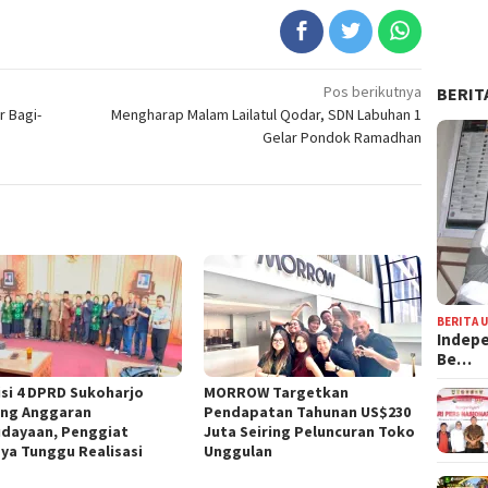
Pos berikutnya
BERIT
r Bagi-
Mengharap Malam Lailatul Qodar, SDN Labuhan 1
Gelar Pondok Ramadhan
BERITA 
Indepe
Be…
si 4 DPRD Sukoharjo
MORROW Targetkan
ng Anggaran
Pendapatan Tahunan US$230
dayaan, Penggiat
Juta Seiring Peluncuran Toko
ya Tunggu Realisasi
Unggulan