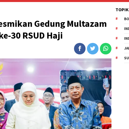
TOPIK
B
Resmikan Gedung Multazam
IN
ke-30 RSUD Haji
IN
JA
SU