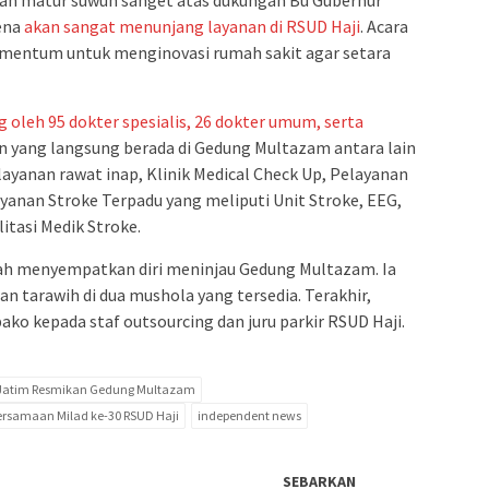
pkan matur suwun sanget atas dukungan Bu Gubernur
ena
akan sangat menunjang layanan di RSUD Haji
. Acara
momentum untuk menginovasi rumah sakit agar setara
 oleh 95 dokter spesialis, 26 dokter umum, serta
an yang langsung berada di Gedung Multazam antara lain
ayanan rawat inap, Klinik Medical Check Up, Pelayanan
ayanan Stroke Terpadu yang meliputi Unit Stroke, EEG,
itasi Medik Stroke.
ah menyempatkan diri meninjau Gedung Multazam. Ia
n tarawih di dua mushola yang tersedia. Terakhir,
o kepada staf outsourcing dan juru parkir RSUD Haji.
Jatim Resmikan Gedung Multazam
rsamaan Milad ke-30 RSUD Haji
independent news
SEBARKAN