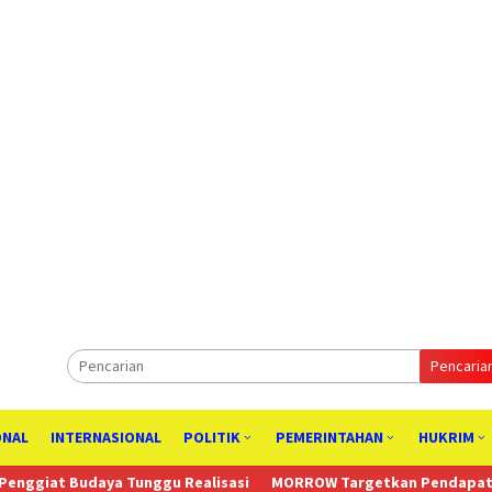
Pencaria
ONAL
INTERNASIONAL
POLITIK
PEMERINTAHAN
HUKRIM
ggu Realisasi
MORROW Targetkan Pendapatan Tahunan US$230 Ju