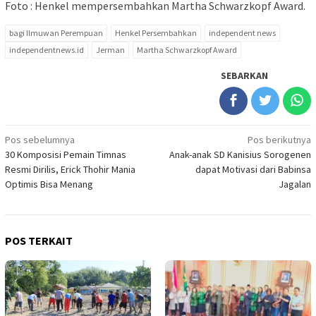
Foto : Henkel mempersembahkan Martha Schwarzkopf Award.
bagi Ilmuwan Perempuan
Henkel Persembahkan
independent news
independentnews.id
Jerman
Martha Schwarzkopf Award
SEBARKAN
Navigasi
Pos sebelumnya
Pos berikutnya
30 Komposisi Pemain Timnas
Anak-anak SD Kanisius Sorogenen
pos
Resmi Dirilis, Erick Thohir Mania
dapat Motivasi dari Babinsa
Optimis Bisa Menang
Jagalan
POS TERKAIT