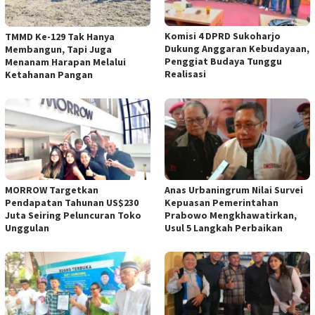
Komisi 4 DPRD Sukoharjo
TMMD Ke-129 Tak Hanya
Dukung Anggaran Kebudayaan,
Membangun, Tapi Juga
Penggiat Budaya Tunggu
Menanam Harapan Melalui
Realisasi
Ketahanan Pangan
MORROW Targetkan
Anas Urbaningrum Nilai Survei
Pendapatan Tahunan US$230
Kepuasan Pemerintahan
Juta Seiring Peluncuran Toko
Prabowo Mengkhawatirkan,
Unggulan
Usul 5 Langkah Perbaikan