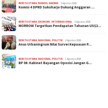
BERITA UTAMA
,
BUDAYA
,
DAERAH
5 Agustus 2026
Komisi 4 DPRD Sukoharjo Dukung Anggaran …
BERITA UTAMA
,
EKONOMI
,
INTERNASIONAL
5 Agustus 2026
MORROW Targetkan Pendapatan Tahunan US$2…
BERITA UTAMA
,
NASIONAL
,
POLITIK
2 Agustus 2026
Anas Urbaningrum Nilai Survei Kepuasan P…
BERITA UTAMA
,
NASIONAL
,
POLITIK
1 Agustus 2026
BP 08: Kabinet Bayangan Oposisi Jangan G…