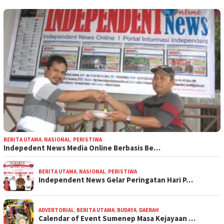
BERITA UTAMA
,
NASIONAL
,
PERISTIWA
Indepedent News Media Online Berbasis Be…
BERITA UTAMA
,
NASIONAL
,
PERISTIWA
Independent News Gelar Peringatan Hari P…
ADVERTORIAL
,
BERITA UTAMA
,
BUDAYA
,
DAERAH
Calendar of Event Sumenep Masa Kejayaan …