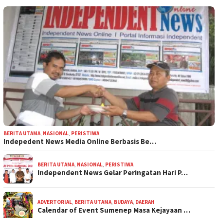
BERITA UTAMA
,
NASIONAL
,
PERISTIWA
Indepedent News Media Online Berbasis Be…
BERITA UTAMA
,
NASIONAL
,
PERISTIWA
Independent News Gelar Peringatan Hari P…
ADVERTORIAL
,
BERITA UTAMA
,
BUDAYA
,
DAERAH
Calendar of Event Sumenep Masa Kejayaan …