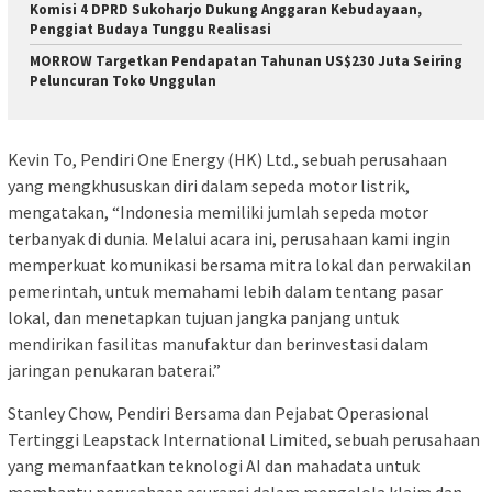
Komisi 4 DPRD Sukoharjo Dukung Anggaran Kebudayaan,
Penggiat Budaya Tunggu Realisasi
MORROW Targetkan Pendapatan Tahunan US$230 Juta Seiring
Peluncuran Toko Unggulan
Kevin To, Pendiri One Energy (HK) Ltd., sebuah perusahaan
yang mengkhususkan diri dalam sepeda motor listrik,
mengatakan, “Indonesia memiliki jumlah sepeda motor
terbanyak di dunia. Melalui acara ini, perusahaan kami ingin
memperkuat komunikasi bersama mitra lokal dan perwakilan
pemerintah, untuk memahami lebih dalam tentang pasar
lokal, dan menetapkan tujuan jangka panjang untuk
mendirikan fasilitas manufaktur dan berinvestasi dalam
jaringan penukaran baterai.”
Stanley Chow, Pendiri Bersama dan Pejabat Operasional
Tertinggi Leapstack International Limited, sebuah perusahaan
yang memanfaatkan teknologi AI dan mahadata untuk
membantu perusahaan asuransi dalam mengelola klaim dan