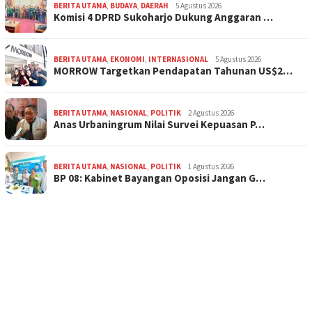
BERITA UTAMA
,
BUDAYA
,
DAERAH
5 Agustus 2026
Komisi 4 DPRD Sukoharjo Dukung Anggaran …
BERITA UTAMA
,
EKONOMI
,
INTERNASIONAL
5 Agustus 2026
MORROW Targetkan Pendapatan Tahunan US$2…
BERITA UTAMA
,
NASIONAL
,
POLITIK
2 Agustus 2026
Anas Urbaningrum Nilai Survei Kepuasan P…
BERITA UTAMA
,
NASIONAL
,
POLITIK
1 Agustus 2026
BP 08: Kabinet Bayangan Oposisi Jangan G…