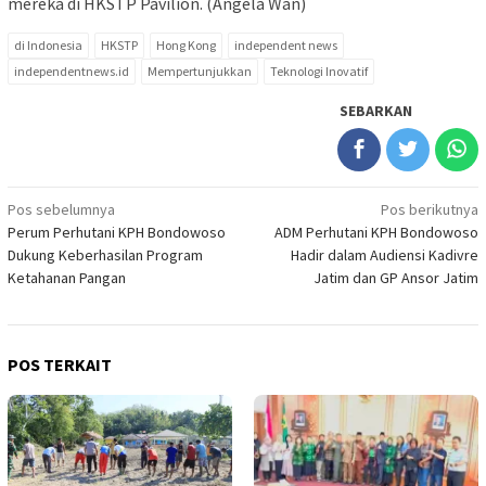
mereka di HKSTP Pavilion. (Angela Wan)
di Indonesia
HKSTP
Hong Kong
independent news
independentnews.id
Mempertunjukkan
Teknologi Inovatif
SEBARKAN
Navigasi
Pos sebelumnya
Pos berikutnya
Perum Perhutani KPH Bondowoso
ADM Perhutani KPH Bondowoso
pos
Dukung Keberhasilan Program
Hadir dalam Audiensi Kadivre
Ketahanan Pangan
Jatim dan GP Ansor Jatim
POS TERKAIT