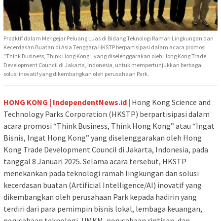
Proaktif dalam Mengejar Peluang Luas di Bidang Teknologi Ramah Lingkungan dan
Kecerdasan Buatan di Asia Tenggara HKSTP berpartisipasi dalam acara promosi
"Think Business, Think Hong Kong", yang diselenggarakan oleh Hong Kong Trade
Development Council di Jakarta, Indonesia, untuk mempertunjukkan berbagai
solusi inovatif yang dikembangkan oleh perusahaan Park.
HONG KONG | IndependentNews.id |
Hong Kong Science and
Technology Parks Corporation (HKSTP) berpartisipasi dalam
acara promosi “Think Business, Think Hong Kong” atau “Ingat
Bisnis, Ingat Hong Kong” yang diselenggarakan oleh Hong
Kong Trade Development Council di Jakarta, Indonesia, pada
tanggal 8 Januari 2025. Selama acara tersebut, HKSTP
menekankan pada teknologi ramah lingkungan dan solusi
kecerdasan buatan (Artificial Intelligence/AI) inovatif yang
dikembangkan oleh perusahaan Park kepada hadirin yang
terdiri dari para pemimpin bisnis lokal, lembaga keuangan,
perusahaan teknologi, UMKM, perusahaan rintisan, dan