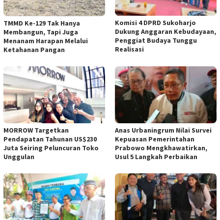
Komisi 4 DPRD Sukoharjo
TMMD Ke-129 Tak Hanya
Dukung Anggaran Kebudayaan,
Membangun, Tapi Juga
Penggiat Budaya Tunggu
Menanam Harapan Melalui
Realisasi
Ketahanan Pangan
MORROW Targetkan
Anas Urbaningrum Nilai Survei
Pendapatan Tahunan US$230
Kepuasan Pemerintahan
Juta Seiring Peluncuran Toko
Prabowo Mengkhawatirkan,
Unggulan
Usul 5 Langkah Perbaikan