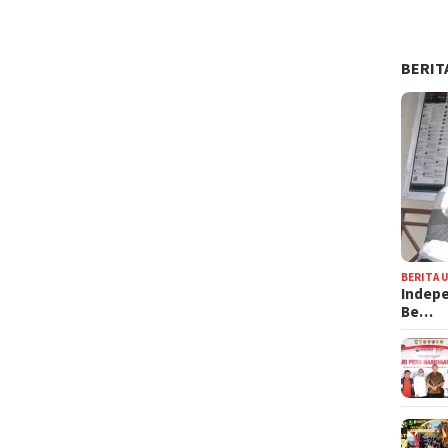
BERIT
BERITA 
Indepe
Be…