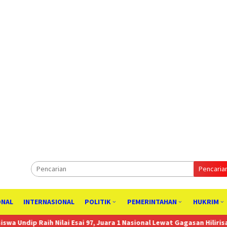
Pencaria
ONAL
INTERNASIONAL
POLITIK
PEMERINTAHAN
HUKRIM
Nilai Esai 97, Juara 1 Nasional Lewat Gagasan Hilirisasi Rumput Lau