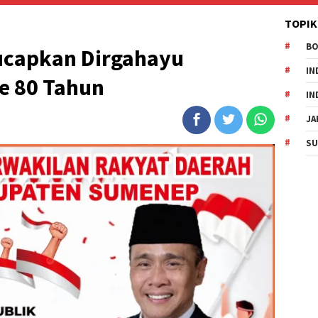
TOPIK
B
ucapkan Dirgahayu
IN
e 80 Tahun
IN
JA
SU