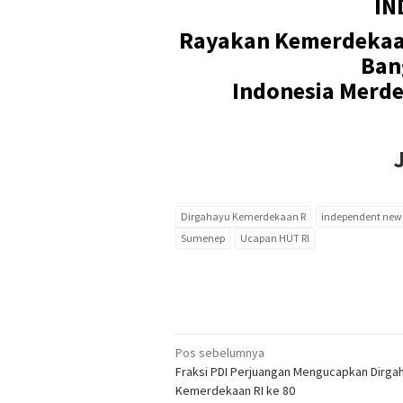
IN
Rayakan Kemerdekaa
Ban
Indonesia Merd
Dirgahayu Kemerdekaan R
independent new
Sumenep
Ucapan HUT RI
Navigasi
Pos sebelumnya
Fraksi PDI Perjuangan Mengucapkan Dirga
pos
Kemerdekaan RI ke 80