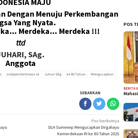
DONESIA MAJU
n Dengan Menuju Perkembangan
gsa Yang Nyata.
POS T
eka… Merdeka… Merdeka !!!
ttd
JUHARI, SAg.
Anggota
s
independentnews.id
Juhari SAg
ke 80 Tahun
Mengucapkan
BERITA 
SEBARKAN
Mahasi
Pos berikutnya
hayu
DLH Sumenep Mengucapkan Dirgahayu
Kemerdekaan RI ke 80 Tahun 2025