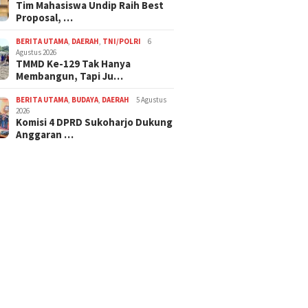
Tim Mahasiswa Undip Raih Best
Proposal, …
BERITA UTAMA
,
DAERAH
,
TNI/POLRI
6
Agustus 2026
TMMD Ke-129 Tak Hanya
Membangun, Tapi Ju…
BERITA UTAMA
,
BUDAYA
,
DAERAH
5 Agustus
2026
Komisi 4 DPRD Sukoharjo Dukung
Anggaran …