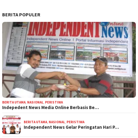
BERITA POPULER
BERITA UTAMA
,
NASIONAL
,
PERISTIWA
Indepedent News Media Online Berbasis Be…
BERITA UTAMA
,
NASIONAL
,
PERISTIWA
Independent News Gelar Peringatan Hari P…