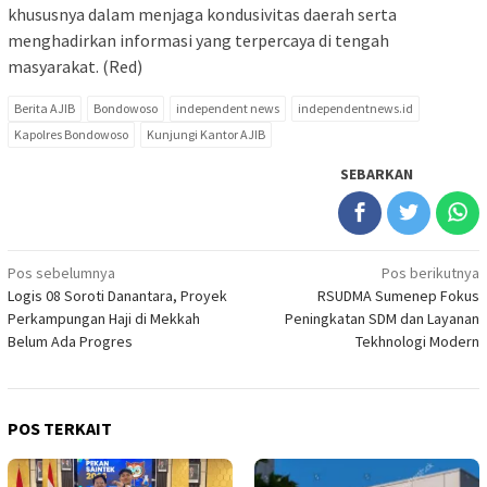
khususnya dalam menjaga kondusivitas daerah serta
menghadirkan informasi yang terpercaya di tengah
masyarakat. (Red)
Berita AJIB
Bondowoso
independent news
independentnews.id
Kapolres Bondowoso
Kunjungi Kantor AJIB
SEBARKAN
Navigasi
Pos sebelumnya
Pos berikutnya
Logis 08 Soroti Danantara, Proyek
RSUDMA Sumenep Fokus
pos
Perkampungan Haji di Mekkah
Peningkatan SDM dan Layanan
Belum Ada Progres
Tekhnologi Modern
POS TERKAIT