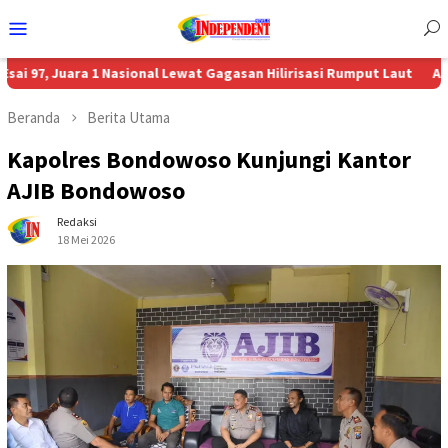
Menu
Mobile
uara 1 Nasional Lewat Gagasan Hilirisasi Rumput Laut
Aon Menunjuk
Beranda
Berita Utama
Kapolres Bondowoso Kunjungi Kantor
AJIB Bondowoso
Redaksi
18 Mei 2026