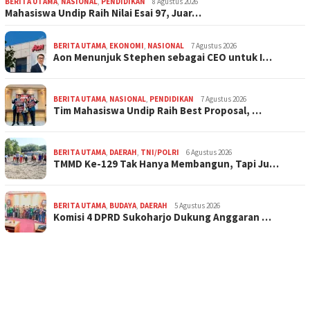
BERITA UTAMA
,
NASIONAL
,
PENDIDIKAN
8 Agustus 2026
Mahasiswa Undip Raih Nilai Esai 97, Juar…
BERITA UTAMA
,
EKONOMI
,
NASIONAL
7 Agustus 2026
Aon Menunjuk Stephen sebagai CEO untuk I…
BERITA UTAMA
,
NASIONAL
,
PENDIDIKAN
7 Agustus 2026
Tim Mahasiswa Undip Raih Best Proposal, …
BERITA UTAMA
,
DAERAH
,
TNI/POLRI
6 Agustus 2026
TMMD Ke-129 Tak Hanya Membangun, Tapi Ju…
BERITA UTAMA
,
BUDAYA
,
DAERAH
5 Agustus 2026
Komisi 4 DPRD Sukoharjo Dukung Anggaran …