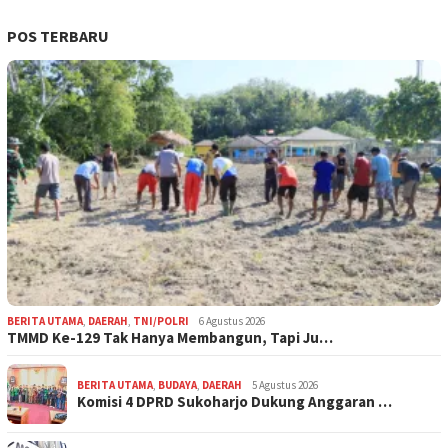
POS TERBARU
BERITA UTAMA
,
DAERAH
,
TNI/POLRI
6 Agustus 2026
TMMD Ke-129 Tak Hanya Membangun, Tapi Ju…
BERITA UTAMA
,
BUDAYA
,
DAERAH
5 Agustus 2026
Komisi 4 DPRD Sukoharjo Dukung Anggaran …