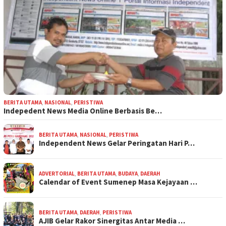
BERITA UTAMA
,
NASIONAL
,
PERISTIWA
Indepedent News Media Online Berbasis Be…
BERITA UTAMA
,
NASIONAL
,
PERISTIWA
Independent News Gelar Peringatan Hari P…
ADVERTORIAL
,
BERITA UTAMA
,
BUDAYA
,
DAERAH
Calendar of Event Sumenep Masa Kejayaan …
BERITA UTAMA
,
DAERAH
,
PERISTIWA
AJIB Gelar Rakor Sinergitas Antar Media …