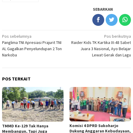
SEBARKAN
Navigasi
Pos sebelumnya
Pos berikutnya
Panglima TNI Apresiasi Prajurit TNI
Raider Kids TK Kartika IX-48 Sabet
pos
AL Gagalkan Penyelundupan 2 Ton
Juara 3 Nasional, Ayo Belajar
Narkoba
Lewat Gerak dan Lagu
POS TERKAIT
Komisi 4 DPRD Sukoharjo
TMMD Ke-129 Tak Hanya
Dukung Anggaran Kebudayaan,
Membangun, Tapi Juga