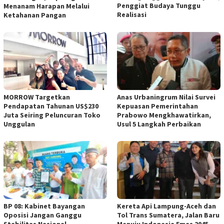
Penggiat Budaya Tunggu
Menanam Harapan Melalui
Realisasi
Ketahanan Pangan
MORROW Targetkan
Anas Urbaningrum Nilai Survei
Pendapatan Tahunan US$230
Kepuasan Pemerintahan
Juta Seiring Peluncuran Toko
Prabowo Mengkhawatirkan,
Unggulan
Usul 5 Langkah Perbaikan
BP 08: Kabinet Bayangan
Kereta Api Lampung-Aceh dan
Oposisi Jangan Ganggu
Tol Trans Sumatera, Jalan Baru
Stabilitas Nasional
Menuju Indonesia Emas 2045