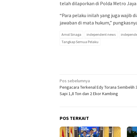
telah dilaporkan di Polda Metro Jaya
“Para pelaku inilah yang juga wajib 
jawaban di mata hukum,” pungkasnya
Arnol Sinaga
independent news
independe
Tangkap Semua Pelaku
Navigasi
Pos sebelumnya
Pengacara Terkenal Edy Torana Sembelih 
pos
Sapi 1,8 Ton dan 2 Ekor Kambing
POS TERKAIT