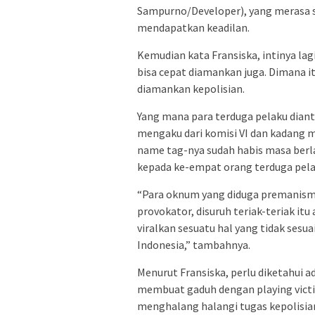
Sampurno/Developer), yang merasa s
mendapatkan keadilan.
Kemudian kata Fransiska, intinya la
bisa cepat diamankan juga. Dimana i
diamankan kepolisian.
Yang mana para terduga pelaku diant
mengaku dari komisi VI dan kadang m
name tag-nya sudah habis masa berla
kepada ke-empat orang terduga pela
“Para oknum yang diduga premanisme
provokator, disuruh teriak-teriak i
viralkan sesuatu hal yang tidak ses
Indonesia,” tambahnya.
Menurut Fransiska, perlu diketahui a
membuat gaduh dengan playing victi
menghalang halangi tugas kepolisi