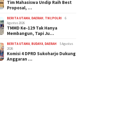
Tim Mahasiswa Undip Raih Best
Proposal, …
BERITA UTAMA
,
DAERAH
,
TNI/POLRI
6
Agustus 2026
TMMD Ke-129 Tak Hanya
Membangun, Tapi Ju…
BERITA UTAMA
,
BUDAYA
,
DAERAH
5 Agustus
2026
Komisi 4 DPRD Sukoharjo Dukung
Anggaran …