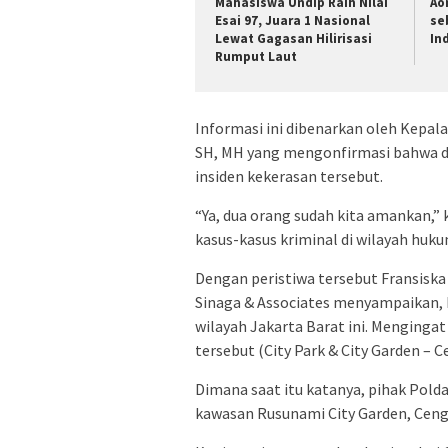
Mahasiswa Undip Raih Nilai
Ao
Esai 97, Juara 1 Nasional
se
Lewat Gagasan Hilirisasi
In
Rumput Laut
Informasi ini dibenarkan oleh Kepa
SH, MH yang mengonfirmasi bahwa d
insiden kekerasan tersebut.
“Ya, dua orang sudah kita amankan,
kasus-kasus kriminal di wilayah hu
Dengan peristiwa tersebut Fransiska
Sinaga & Associates menyampaikan, k
wilayah Jakarta Barat ini. Mengingat
tersebut (City Park & City Garden – 
Dimana saat itu katanya, pihak Pold
kawasan Rusunami City Garden, Cengk