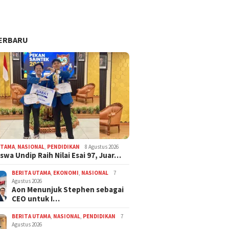
ERBARU
UTAMA
,
NASIONAL
,
PENDIDIKAN
8 Agustus 2026
swa Undip Raih Nilai Esai 97, Juar…
BERITA UTAMA
,
EKONOMI
,
NASIONAL
7
Agustus 2026
Aon Menunjuk Stephen sebagai
CEO untuk I…
BERITA UTAMA
,
NASIONAL
,
PENDIDIKAN
7
Agustus 2026