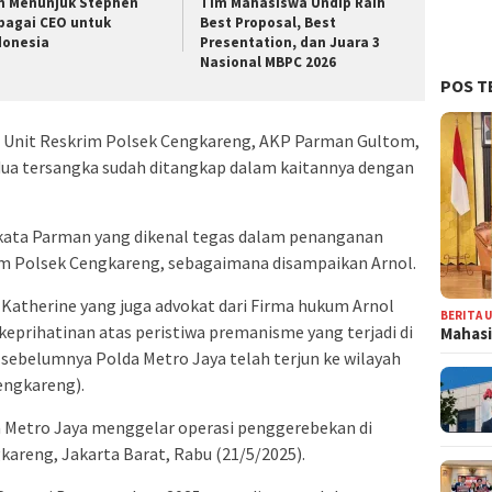
n Menunjuk Stephen
Tim Mahasiswa Undip Raih
bagai CEO untuk
Best Proposal, Best
donesia
Presentation, dan Juara 3
Nasional MBPC 2026
POS T
la Unit Reskrim Polsek Cengkareng, AKP Parman Gultom,
ua tersangka sudah ditangkap dalam kaitannya dengan
” kata Parman yang dikenal tegas dalam penanganan
kum Polsek Cengkareng, sebagaimana disampaikan Arnol.
 Katherine yang juga advokat dari Firma hukum Arnol
BERITA 
eprihatinan atas peristiwa premanisme yang terjadi di
Mahasi
 sebelumnya Polda Metro Jaya telah terjun ke wilayah
Cengkareng).
a Metro Jaya menggelar operasi penggerebekan di
areng, Jakarta Barat, Rabu (21/5/2025).