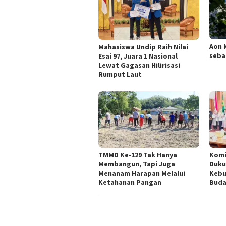
Aon 
Mahasiswa Undip Raih Nilai
seba
Esai 97, Juara 1 Nasional
Lewat Gagasan Hilirisasi
Rumput Laut
TMMD Ke-129 Tak Hanya
Komi
Membangun, Tapi Juga
Duku
Menanam Harapan Melalui
Kebu
Ketahanan Pangan
Buda