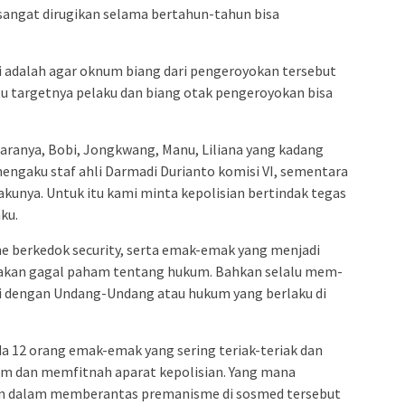
angat dirugikan selama bertahun-tahun bisa
gi adalah agar oknum biang dari pengeroyokan tersebut
tu targetnya pelaku dan biang otak pengeroyokan bisa
aranya, Bobi, Jongkwang, Manu, Liliana yang kadang
engaku staf ahli Darmadi Durianto komisi VI, sementara
kunya. Untuk itu kami minta kepolisian bertindak tegas
ku.
 berkedok security, serta emak-emak yang menjadi
tu akan gagal paham tentang hukum. Bahkan selalu mem-
uai dengan Undang-Undang atau hukum yang berlaku di
da 12 orang emak-emak yang sering teriak-teriak dan
m dan memfitnah aparat kepolisian. Yang mana
an dalam memberantas premanisme di sosmed tersebut