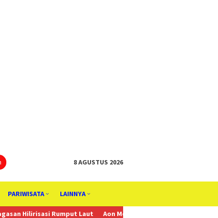
tutup
n
8 AGUSTUS 2026
PARIWISATA
LAINNYA
 Rumput Laut
Aon Menunjuk Stephen sebagai CEO untuk Indonesia