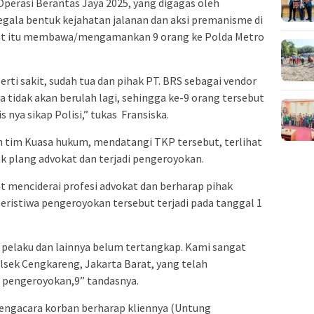
Operasi Berantas Jaya 2025, yang digagas oleh
gala bentuk kejahatan jalanan dan aksi premanisme di
aat itu membawa/mengamankan 9 orang ke Polda Metro
rti sakit, sudah tua dan pihak PT. BRS sebagai vendor
tidak akan berulah lagi, sehingga ke-9 orang tersebut
 nya sikap Polisi,” tukas Fransiska.
n tim Kuasa hukum, mendatangi TKP tersebut, terlihat
k plang advokat dan terjadi pengeroyokan.
gat menciderai profesi advokat dan berharap pihak
peristiwa pengeroyokan tersebut terjadi pada tanggal 1
 pelaku dan lainnya belum tertangkap. Kami sangat
lsek Cengkareng, Jakarta Barat, yang telah
pengeroyokan,9” tandasnya.
pengacara korban berharap kliennya (Untung