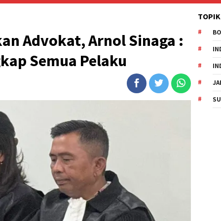
TOPIK
B
n Advokat, Arnol Sinaga :
IN
gkap Semua Pelaku
IN
JA
SU