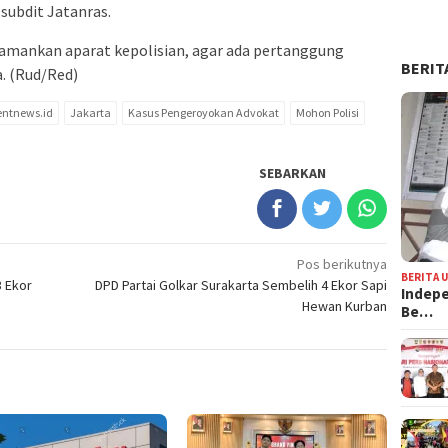
 subdit Jatanras.
diamankan aparat kepolisian, agar ada pertanggung
BERIT
. (Rud/Red)
ntnews.id
Jakarta
Kasus Pengeroyokan Advokat
Mohon Polisi
SEBARKAN
Pos berikutnya
BERITA 
3 Ekor
DPD Partai Golkar Surakarta Sembelih 4 Ekor Sapi
Indepe
Hewan Kurban
Be…