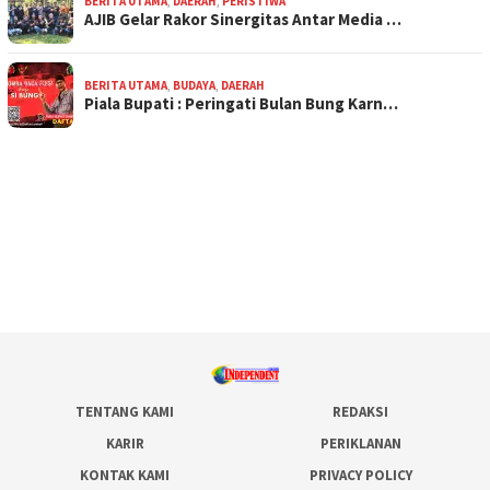
BERITA UTAMA
,
DAERAH
,
PERISTIWA
AJIB Gelar Rakor Sinergitas Antar Media …
BERITA UTAMA
,
BUDAYA
,
DAERAH
Piala Bupati : Peringati Bulan Bung Karn…
TENTANG KAMI
REDAKSI
KARIR
PERIKLANAN
KONTAK KAMI
PRIVACY POLICY