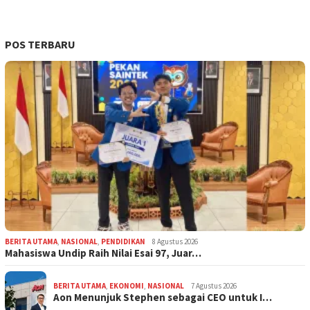
POS TERBARU
BERITA UTAMA
,
NASIONAL
,
PENDIDIKAN
8 Agustus 2026
Mahasiswa Undip Raih Nilai Esai 97, Juar…
BERITA UTAMA
,
EKONOMI
,
NASIONAL
7 Agustus 2026
Aon Menunjuk Stephen sebagai CEO untuk I…