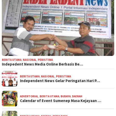
BERITA UTAMA
,
NASIONAL
,
PERISTIWA
Indepedent News Media Online Berbasis Be…
BERITA UTAMA
,
NASIONAL
,
PERISTIWA
Independent News Gelar Peringatan Hari P…
ADVERTORIAL
,
BERITA UTAMA
,
BUDAYA
,
DAERAH
Calendar of Event Sumenep Masa Kejayaan …