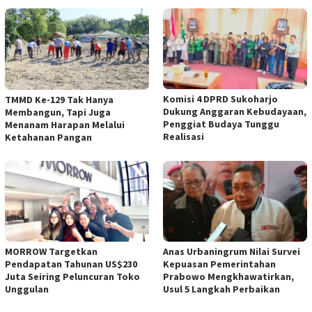
Komisi 4 DPRD Sukoharjo
TMMD Ke-129 Tak Hanya
Dukung Anggaran Kebudayaan,
Membangun, Tapi Juga
Penggiat Budaya Tunggu
Menanam Harapan Melalui
Realisasi
Ketahanan Pangan
MORROW Targetkan
Anas Urbaningrum Nilai Survei
Pendapatan Tahunan US$230
Kepuasan Pemerintahan
Juta Seiring Peluncuran Toko
Prabowo Mengkhawatirkan,
Unggulan
Usul 5 Langkah Perbaikan