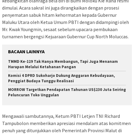
kebangkitan olahraga bela diri di Bumi Moloku Kie Raha resmi
dimulai. Acara sakral ini juga dirangkaikan dengan prosesi
penyematan sabuk hitam kehormatan kepada Gubernur
Maluku Utara oleh Ketua Umum PBTI dengan didampingi oleh
Mr. Kwak Youngmin, sesaat sebelum upacara pembukaan
turnamen bergengsi Kejuaraan Gubernur Cup North Moluccas.
BACAAN LAINNYA
TMMD Ke-129 Tak Hanya Membangun, Tapi Juga Menanam
Harapan Melalui Ketahanan Pangan
Komisi 4 DPRD Sukoharjo Dukung Anggaran Kebudayaan,
Penggiat Budaya Tunggu Realisasi
MORROW Targetkan Pendapatan Tahunan US$230 Juta Seiring
Peluncuran Toko Unggulan
Mengawali sambutannya, Ketum PBTI Letjen TNI Richard
Tampubolon memberikan apresiasi mendalam atas komitmen
penuh yang ditunjukkan oleh Pemerintah Provinsi Malut di