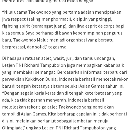
mentalitas, dan akhlak generasi muda bangsa.
“Nilai utama Taekwondo yang pertama adalah menciptakan
jiwa respect (saling menghormati), disiplin yang tinggi,
fighting spirit (semangat juang), dan jiwa esprit de corps bagi
kita semua. Saya berharap di bawah kepemimpinan pengurus
baru, Taekwondo Malut menjadi organisasi yang bersatu,
berprestasi, dan solid,” tegasnya.
Di hadapan ratusan atlet, wasit, juri, dan tamu undangan,
Letjen TNI Richard Tampubolon juga membagikan kabar baik
yang membakar semangat. Berdasarkan informasi terbaru dari
perwakilan Kukkiwon Dunia, Indonesia berhasil mencetak rekor
baru di tengah ketatnya sistem seleksi Asian Games tahun ini.
“Dengan segala kerja keras dan di tengah keterbatasan yang
ada, kita tidak pernah menyerah. Indonesia berhasil
meloloskan rekor tiga atlet Taekwondo yang nanti akan
tampil di Asian Games. Kita berharap capaian ini tidak berhenti
di sini, melainkan berlanjut sebagai jembatan menuju
Olimpiade,” ungkap Letjen TNI Richard Tampubolon yang