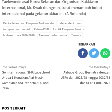
Taekwondo asal Korea Selatan dari Organisasi Kukkiwon
Internasional, Mr. Kwak Youngmin, turut menambah bobot
internasional pada gelaran akbar ini. (A Rohanda)
Berita Pelantikan Pengurus Taekwondo
independent news
independentnews.id
Ketum PBTI
Lantik Pengurus Provinsi
Maluku Utara 2026-2030
Taekwondo Indonesia
Ternate
SEBARKAN
Navigasi
Pos sebelumnya
Pos berikutnya
Go International, SMA Labschool
Alibaba Group Bermitra dengan
pos
Unesa 1 Kenalkan Alat Musik
UEFA dari 2027/28 hingga 2032/33
Gamelan pada Peserta AFS Asal
dan UEFA EURO 2028
Italia
POS TERKAIT