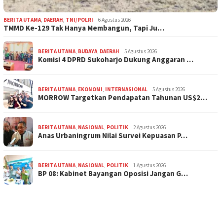
BERITA UTAMA
,
DAERAH
,
TNI/POLRI
6 Agustus 2026
TMMD Ke-129 Tak Hanya Membangun, Tapi Ju…
BERITA UTAMA
,
BUDAYA
,
DAERAH
5 Agustus 2026
Komisi 4 DPRD Sukoharjo Dukung Anggaran …
BERITA UTAMA
,
EKONOMI
,
INTERNASIONAL
5 Agustus 2026
MORROW Targetkan Pendapatan Tahunan US$2…
BERITA UTAMA
,
NASIONAL
,
POLITIK
2 Agustus 2026
Anas Urbaningrum Nilai Survei Kepuasan P…
BERITA UTAMA
,
NASIONAL
,
POLITIK
1 Agustus 2026
BP 08: Kabinet Bayangan Oposisi Jangan G…