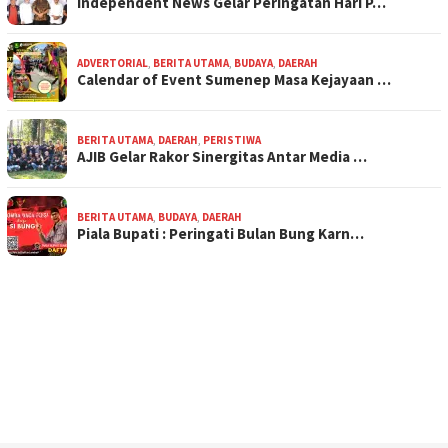
Independent News Gelar Peringatan Hari P…
ADVERTORIAL
,
BERITA UTAMA
,
BUDAYA
,
DAERAH
Calendar of Event Sumenep Masa Kejayaan …
BERITA UTAMA
,
DAERAH
,
PERISTIWA
AJIB Gelar Rakor Sinergitas Antar Media …
BERITA UTAMA
,
BUDAYA
,
DAERAH
Piala Bupati : Peringati Bulan Bung Karn…