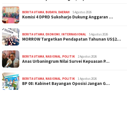
BERITA UTAMA
,
BUDAYA
,
DAERAH
5 Agustus 2026
Komisi 4 DPRD Sukoharjo Dukung Anggaran …
BERITA UTAMA
,
EKONOMI
,
INTERNASIONAL
5 Agustus 2026
MORROW Targetkan Pendapatan Tahunan US$2…
BERITA UTAMA
,
NASIONAL
,
POLITIK
2 Agustus 2026
Anas Urbaningrum Nilai Survei Kepuasan P…
BERITA UTAMA
,
NASIONAL
,
POLITIK
1 Agustus 2026
BP 08: Kabinet Bayangan Oposisi Jangan G…