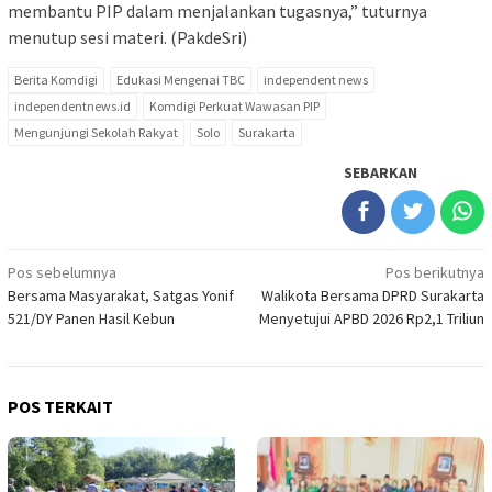
membantu PIP dalam menjalankan tugasnya,” tuturnya
menutup sesi materi. (PakdeSri)
Berita Komdigi
Edukasi Mengenai TBC
independent news
independentnews.id
Komdigi Perkuat Wawasan PIP
Mengunjungi Sekolah Rakyat
Solo
Surakarta
SEBARKAN
Navigasi
Pos sebelumnya
Pos berikutnya
Bersama Masyarakat, Satgas Yonif
Walikota Bersama DPRD Surakarta
pos
521/DY Panen Hasil Kebun
Menyetujui APBD 2026 Rp2,1 Triliun
POS TERKAIT