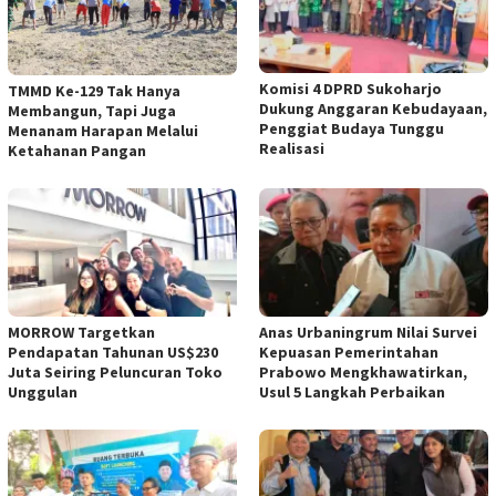
Komisi 4 DPRD Sukoharjo
TMMD Ke-129 Tak Hanya
Dukung Anggaran Kebudayaan,
Membangun, Tapi Juga
Penggiat Budaya Tunggu
Menanam Harapan Melalui
Realisasi
Ketahanan Pangan
MORROW Targetkan
Anas Urbaningrum Nilai Survei
Pendapatan Tahunan US$230
Kepuasan Pemerintahan
Juta Seiring Peluncuran Toko
Prabowo Mengkhawatirkan,
Unggulan
Usul 5 Langkah Perbaikan