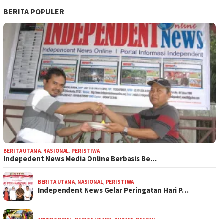
BERITA POPULER
BERITA UTAMA
,
NASIONAL
,
PERISTIWA
Indepedent News Media Online Berbasis Be…
BERITA UTAMA
,
NASIONAL
,
PERISTIWA
Independent News Gelar Peringatan Hari P…