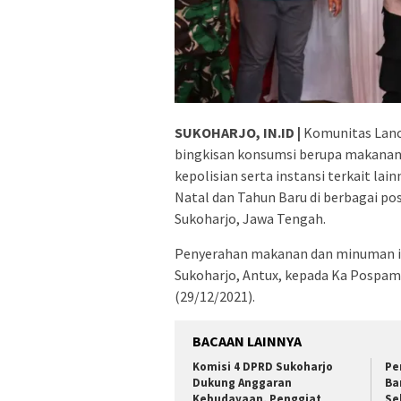
SUKOHARJO, IN.ID |
Komunitas Lanc
bingkisan konsumsi berupa makanan 
kepolisian serta instansi terkait l
Natal dan Tahun Baru di berbagai p
Sukoharjo, Jawa Tengah.
Penyerahan makanan dan minuman itu
Sukoharjo, Antux, kepada Ka Pospam
(29/12/2021).
BACAAN LAINNYA
Komisi 4 DPRD Sukoharjo
Pe
Dukung Anggaran
Ba
Kebudayaan, Penggiat
Se