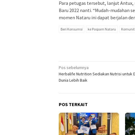
Para petugas tersebut, lanjut Antu
Baru 2022 nanti. “Mudah-mudahan se
momen Nataru ini dapat berjalan denga
Beri Konsumsi
ke Pospam Nataru
Komunit
Navigasi
Pos sebelumnya
Herbalife Nutrition Sediakan Nutrisi untuk
pos
Dunia Lebih Baik
POS TERKAIT