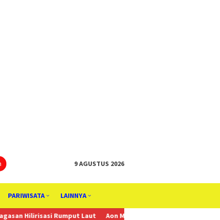
tutup
n
9 AGUSTUS 2026
PARIWISATA
LAINNYA
isasi Rumput Laut
Aon Menunjuk Stephen sebagai CEO untuk Indon