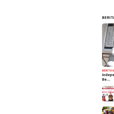
BERIT
BERITA 
Indepe
Be…