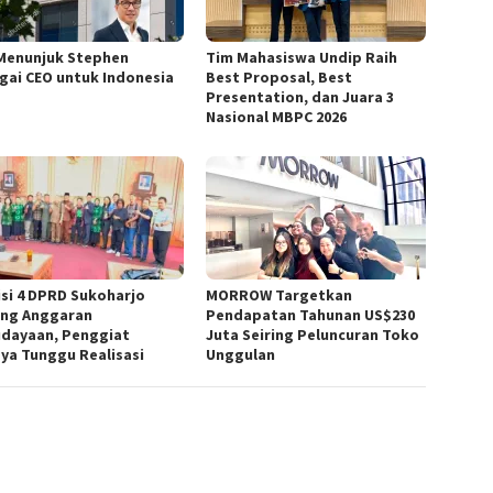
Menunjuk Stephen
Tim Mahasiswa Undip Raih
gai CEO untuk Indonesia
Best Proposal, Best
Presentation, dan Juara 3
Nasional MBPC 2026
si 4 DPRD Sukoharjo
MORROW Targetkan
ng Anggaran
Pendapatan Tahunan US$230
dayaan, Penggiat
Juta Seiring Peluncuran Toko
ya Tunggu Realisasi
Unggulan