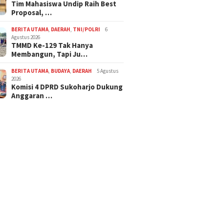
Tim Mahasiswa Undip Raih Best
Proposal, …
BERITA UTAMA
,
DAERAH
,
TNI/POLRI
6
Agustus 2026
TMMD Ke-129 Tak Hanya
Membangun, Tapi Ju…
BERITA UTAMA
,
BUDAYA
,
DAERAH
5 Agustus
2026
Komisi 4 DPRD Sukoharjo Dukung
Anggaran …