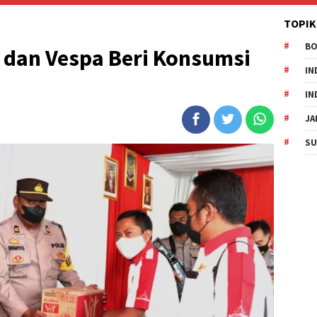
TOPIK
B
 dan Vespa Beri Konsumsi
IN
u
IN
JA
SU