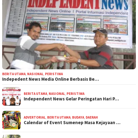
BERITA UTAMA
,
NASIONAL
,
PERISTIWA
Indepedent News Media Online Berbasis Be…
BERITA UTAMA
,
NASIONAL
,
PERISTIWA
Independent News Gelar Peringatan Hari P…
ADVERTORIAL
,
BERITA UTAMA
,
BUDAYA
,
DAERAH
Calendar of Event Sumenep Masa Kejayaan …