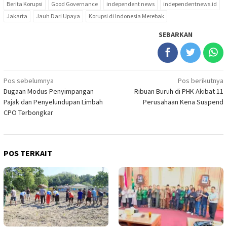
Berita Korupsi
Good Governance
independent news
independentnews.id
Jakarta
Jauh Dari Upaya
Korupsi di Indonesia Merebak
SEBARKAN
Navigasi
Pos sebelumnya
Pos berikutnya
Dugaan Modus Penyimpangan
Ribuan Buruh di PHK Akibat 11
pos
Pajak dan Penyelundupan Limbah
Perusahaan Kena Suspend
CPO Terbongkar
POS TERKAIT