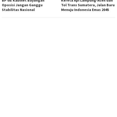
BP 08: Kabinet Bayangan
Kereta Api Lampung-Aceh dan
Oposisi Jangan Ganggu
Tol Trans Sumatera, Jalan Baru
Stabilitas Nasional
Menuju Indonesia Emas 2045