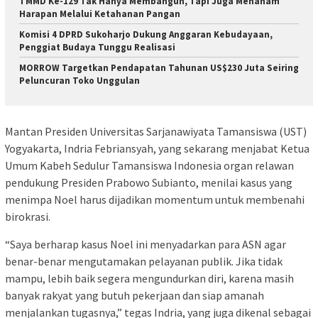
TMMD Ke-129 Tak Hanya Membangun, Tapi Juga Menanam
Harapan Melalui Ketahanan Pangan
Komisi 4 DPRD Sukoharjo Dukung Anggaran Kebudayaan,
Penggiat Budaya Tunggu Realisasi
MORROW Targetkan Pendapatan Tahunan US$230 Juta Seiring
Peluncuran Toko Unggulan
Mantan Presiden Universitas Sarjanawiyata Tamansiswa (UST)
Yogyakarta, Indria Febriansyah, yang sekarang menjabat Ketua
Umum Kabeh Sedulur Tamansiswa Indonesia organ relawan
pendukung Presiden Prabowo Subianto, menilai kasus yang
menimpa Noel harus dijadikan momentum untuk membenahi
birokrasi.
“Saya berharap kasus Noel ini menyadarkan para ASN agar
benar-benar mengutamakan pelayanan publik. Jika tidak
mampu, lebih baik segera mengundurkan diri, karena masih
banyak rakyat yang butuh pekerjaan dan siap amanah
menjalankan tugasnya,” tegas Indria, yang juga dikenal sebagai