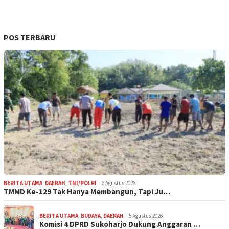
POS TERBARU
BERITA UTAMA
,
DAERAH
,
TNI/POLRI
6 Agustus 2026
TMMD Ke-129 Tak Hanya Membangun, Tapi Ju…
BERITA UTAMA
,
BUDAYA
,
DAERAH
5 Agustus 2026
Komisi 4 DPRD Sukoharjo Dukung Anggaran …