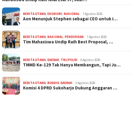
BERITA UTAMA
,
EKONOMI
,
NASIONAL
7 Agustus 2026
Aon Menunjuk Stephen sebagai CEO untuk I…
BERITA UTAMA
,
NASIONAL
,
PENDIDIKAN
7 Agustus 2026
Tim Mahasiswa Undip Raih Best Proposal, …
BERITA UTAMA
,
DAERAH
,
TNI/POLRI
6 Agustus 2026
TMMD Ke-129 Tak Hanya Membangun, Tapi Ju…
BERITA UTAMA
,
BUDAYA
,
DAERAH
5 Agustus 2026
Komisi 4 DPRD Sukoharjo Dukung Anggaran …