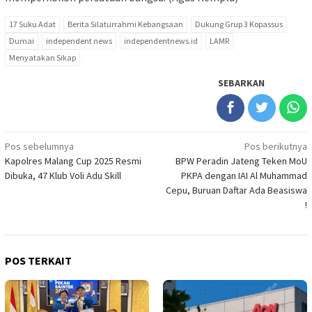
17 Suku Adat
Berita Silaturrahmi Kebangsaan
Dukung Grup 3 Kopassus
Dumai
independent news
independentnews.id
LAMR
Menyatakan Sikap
SEBARKAN
Navigasi
Pos sebelumnya
Pos berikutnya
Kapolres Malang Cup 2025 Resmi
BPW Peradin Jateng Teken MoU
pos
Dibuka, 47 Klub Voli Adu Skill
PKPA dengan IAI Al Muhammad
Cepu, Buruan Daftar Ada Beasiswa
!
POS TERKAIT