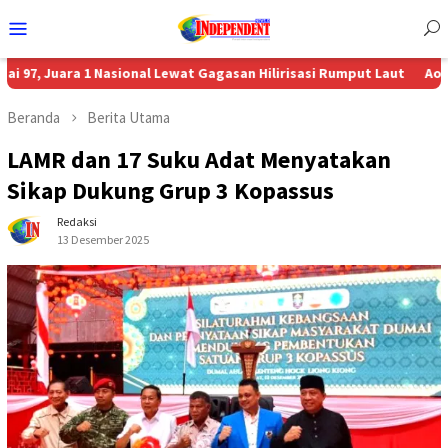
Menu
Mobile
Juara 1 Nasional Lewat Gagasan Hilirisasi Rumput Laut
Aon Menunju
Beranda
Berita Utama
LAMR dan 17 Suku Adat Menyatakan
Sikap Dukung Grup 3 Kopassus
Redaksi
13 Desember 2025