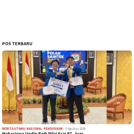
POS TERBARU
BERITA UTAMA
,
NASIONAL
,
PENDIDIKAN
8 Agustus 2026
Mahasiswa Undip Raih Nilai Esai 97, Juar…