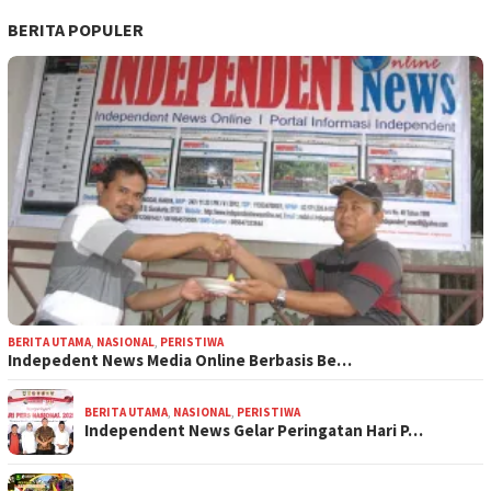
BERITA POPULER
BERITA UTAMA
,
NASIONAL
,
PERISTIWA
Indepedent News Media Online Berbasis Be…
BERITA UTAMA
,
NASIONAL
,
PERISTIWA
Independent News Gelar Peringatan Hari P…