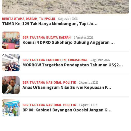
BERITA UTAMA
,
DAERAH
,
TNI/POLRI
6 Agustus 2026
TMMD Ke-129 Tak Hanya Membangun, Tapi Ju…
BERITA UTAMA
,
BUDAYA
,
DAERAH
5 Agustus 2026
Komisi 4 DPRD Sukoharjo Dukung Anggaran …
BERITA UTAMA
,
EKONOMI
,
INTERNASIONAL
5 Agustus 2026
MORROW Targetkan Pendapatan Tahunan US$2…
BERITA UTAMA
,
NASIONAL
,
POLITIK
2 Agustus 2026
Anas Urbaningrum Nilai Survei Kepuasan P…
BERITA UTAMA
,
NASIONAL
,
POLITIK
1 Agustus 2026
BP 08: Kabinet Bayangan Oposisi Jangan G…