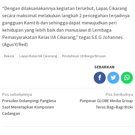
“Dengan dilaksanakannya kegiatan tersebut, Lapas Cikarang
secara maksimal melakukan langkah 2 pencegahan terjadinya
gangguan Kamtib dan sehingga dapat mewujudkan peri
kehidupan yang lebih baik dan manusiawi di Lembaga
Pemasyarakatan Kelas IIA Cikarang,” tegas S.E.G Johannes.
(Agus Y/Red)
Bekasi
Lapas Kelas IIA Cikarang
Pindahkan 18 Warga Binaan
SEBARKAN
Navigasi
Pos sebelumnya
Pos berikutnya
Presiden Didampingi Panglima
Pimpinan GLOBE Media Group
pos
Saat Menetapkan Komponen
Terus Bagi-Bagi Rizki
Cadangan