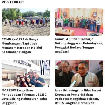
POS TERKAIT
Komisi 4 DPRD Sukoharjo
TMMD Ke-129 Tak Hanya
Dukung Anggaran Kebudayaan,
Membangun, Tapi Juga
Penggiat Budaya Tunggu
Menanam Harapan Melalui
Realisasi
Ketahanan Pangan
MORROW Targetkan
Anas Urbaningrum Nilai Survei
Pendapatan Tahunan US$230
Kepuasan Pemerintahan
Juta Seiring Peluncuran Toko
Prabowo Mengkhawatirkan,
Unggulan
Usul 5 Langkah Perbaikan