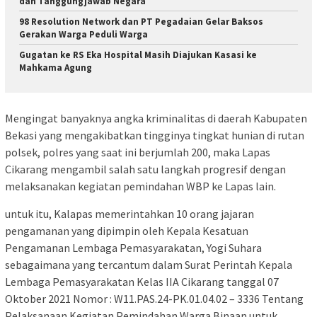
dan Tanggungjawab Negara
98 Resolution Network dan PT Pegadaian Gelar Baksos
Gerakan Warga Peduli Warga
Gugatan ke RS Eka Hospital Masih Diajukan Kasasi ke
Mahkama Agung
Mengingat banyaknya angka kriminalitas di daerah Kabupaten
Bekasi yang mengakibatkan tingginya tingkat hunian di rutan
polsek, polres yang saat ini berjumlah 200, maka Lapas
Cikarang mengambil salah satu langkah progresif dengan
melaksanakan kegiatan pemindahan WBP ke Lapas lain.
untuk itu, Kalapas memerintahkan 10 orang jajaran
pengamanan yang dipimpin oleh Kepala Kesatuan
Pengamanan Lembaga Pemasyarakatan, Yogi Suhara
sebagaimana yang tercantum dalam Surat Perintah Kepala
Lembaga Pemasyarakatan Kelas IIA Cikarang tanggal 07
Oktober 2021 Nomor : W11.PAS.24-PK.01.04.02 – 3336 Tentang
Pelaksanaan Kegiatan Pemindahan Warga Binaan untuk