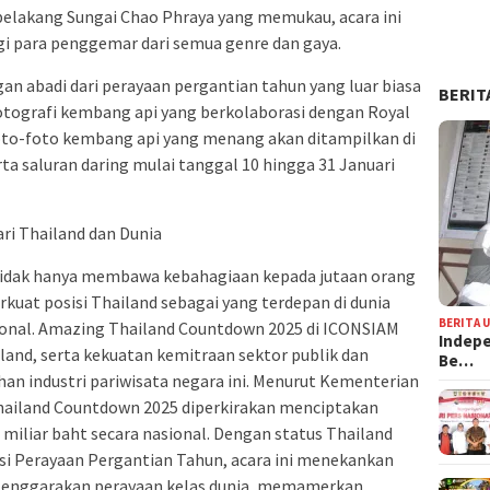
 belakang Sungai Chao Phraya yang memukau, acara ini
i para penggemar dari semua genre dan gaya.
n abadi dari perayaan pergantian tahun yang luar biasa
BERIT
tografi kembang api yang berkolaborasi dengan Royal
Foto-foto kembang api yang menang akan ditampilkan di
ta saluran daring mulai tanggal 10 hingga 31 Januari
ri Thailand dan Dunia
idak hanya membawa kebahagiaan kepada jutaan orang
kuat posisi Thailand sebagai yang terdepan di dunia
BERITA 
sional. Amazing Thailand Countdown 2025 di ICONSIAM
Indepe
land, serta kekuatan kemitraan sektor publik dan
Be…
 industri pariwisata negara ini. Menurut Kementerian
hailand Countdown 2025 diperkirakan menciptakan
 miliar baht secara nasional. Dengan status Thailand
nasi Perayaan Pergantian Tahun, acara ini menekankan
lenggarakan perayaan kelas dunia, memamerkan