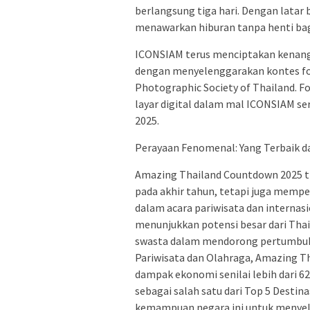
berlangsung tiga hari. Dengan latar
menawarkan hiburan tanpa henti bag
ICONSIAM terus menciptakan kenanga
dengan menyelenggarakan kontes fo
Photographic Society of Thailand. 
layar digital dalam mal ICONSIAM ser
2025.
Perayaan Fenomenal: Yang Terbaik da
Amazing Thailand Countdown 2025 t
pada akhir tahun, tetapi juga memper
dalam acara pariwisata dan interna
menunjukkan potensi besar dari Thai
swasta dalam mendorong pertumbuhan
Pariwisata dan Olahraga, Amazing T
dampak ekonomi senilai lebih dari 62
sebagai salah satu dari Top 5 Desti
kemampuan negara ini untuk menye