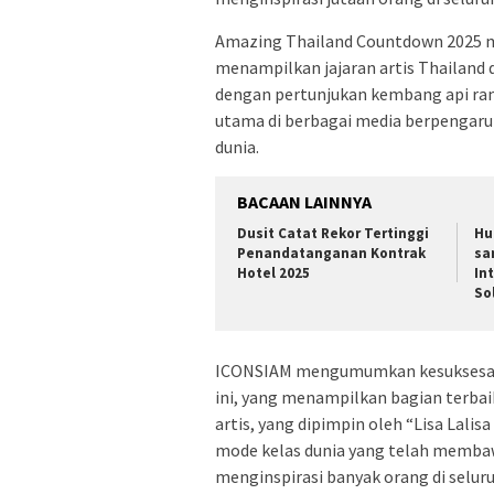
Amazing Thailand Countdown 2025 me
menampilkan jajaran artis Thailand d
dengan pertunjukan kembang api ra
utama di berbagai media berpengaruh
dunia.
BACAAN LAINNYA
Dusit Catat Rekor Tertinggi
Hu
Penandatanganan Kontrak
sa
Hotel 2025
In
So
ICONSIAM mengumumkan kesuksesan b
ini, yang menampilkan bagian terbaik
artis, yang dipimpin oleh “Lisa Lalis
mode kelas dunia yang telah membaw
menginspirasi banyak orang di seluru