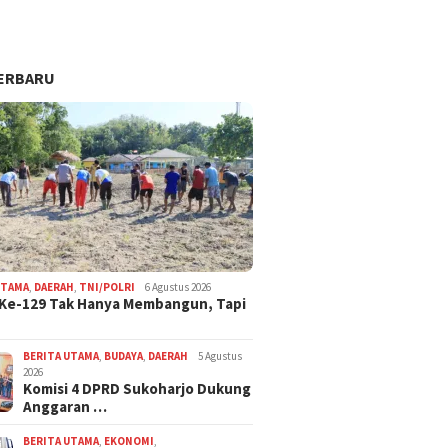
ERBARU
UTAMA
,
DAERAH
,
TNI/POLRI
6 Agustus 2026
Ke-129 Tak Hanya Membangun, Tapi
BERITA UTAMA
,
BUDAYA
,
DAERAH
5 Agustus
2026
Komisi 4 DPRD Sukoharjo Dukung
Anggaran …
BERITA UTAMA
,
EKONOMI
,