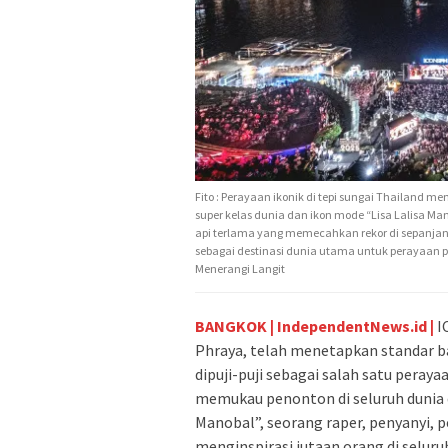
Fito : Perayaan ikonik di tepi sungai Thailand
super kelas dunia dan ikon mode “Lisa Lalisa M
api terlama yang memecahkan rekor di sepanja
sebagai destinasi dunia utama untuk perayaan
Menerangi Langit
BANGKOK | IndependentNews.id |
I
Phraya, telah menetapkan standar 
dipuji-puji sebagai salah satu perayaa
memukau penonton di seluruh dunia 
Manobal”, seorang raper, penyanyi, p
menginspirasi jutaan orang di seluru