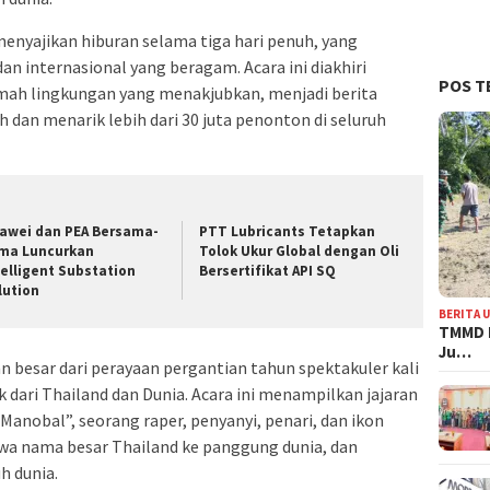
nyajikan hiburan selama tiga hari penuh, yang
an internasional yang beragam. Acara ini diakhiri
POS T
mah lingkungan yang menakjubkan, menjadi berita
 dan menarik lebih dari 30 juta penonton di seluruh
awei dan PEA Bersama-
PTT Lubricants Tetapkan
ma Luncurkan
Tolok Ukur Global dengan Oli
telligent Substation
Bersertifikat API SQ
lution
BERITA 
TMMD 
Ju…
esar dari perayaan pergantian tahun spektakuler kali
 dari Thailand dan Dunia. Acara ini menampilkan jajaran
a Manobal”, seorang raper, penyanyi, penari, dan ikon
a nama besar Thailand ke panggung dunia, dan
h dunia.