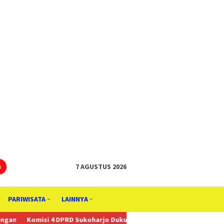
tutup
n
7 AGUSTUS 2026
PARIWISATA
LAINNYA
PRD Sukoharjo Dukung Anggaran Kebudayaan, Penggiat Budaya Tung