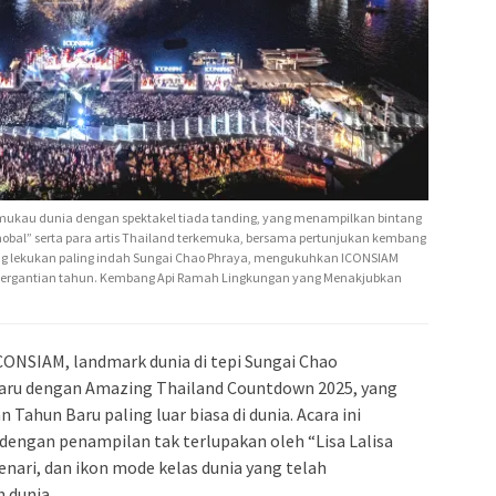
 memukau dunia dengan spektakel tiada tanding, yang menampilkan bintang
anobal” serta para artis Thailand terkemuka, bersama pertunjukan kembang
ng lekukan paling indah Sungai Chao Phraya, mengukuhkan ICONSIAM
 pergantian tahun. Kembang Api Ramah Lingkungan yang Menakjubkan
CONSIAM, landmark dunia di tepi Sungai Chao
baru dengan Amazing Thailand Countdown 2025, yang
n Tahun Baru paling luar biasa di dunia. Acara ini
dengan penampilan tak terlupakan oleh “Lisa Lalisa
enari, dan ikon mode kelas dunia yang telah
h dunia.