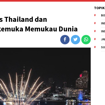
TOPIK
B
s Thailand dan
IN
rkemuka Memukau Dunia
IN
JA
SU