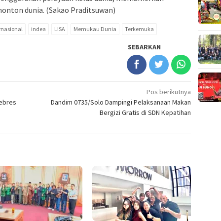
nonton dunia. (Sakao Praditsuwan)
rnasional
indea
LISA
Memukau Dunia
Terkemuka
SEBARKAN
Pos berikutnya
Jebres
Dandim 0735/Solo Dampingi Pelaksanaan Makan
Bergizi Gratis di SDN Kepatihan