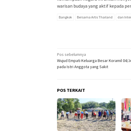
warisan budaya yang aktif kepada pe
Bangkok
Bersama Artis Thailand
dan Inte
Navigasi
Pos sebelumnya
Wujud Empati Keluarga Besar Koramil 04/
pos
pada Istri Anggota yang Sakit
POS TERKAIT