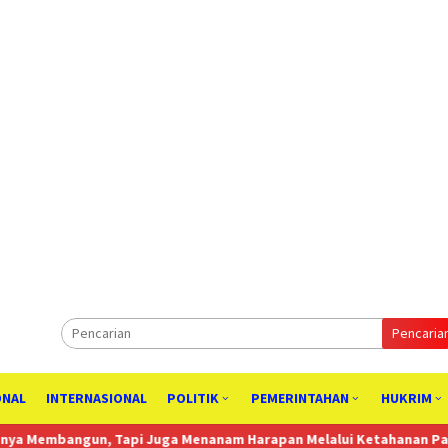
Pencaria
ONAL
INTERNASIONAL
POLITIK
PEMERINTAHAN
HUKRIM
pi Juga Menanam Harapan Melalui Ketahanan Pangan
Komisi 4 D