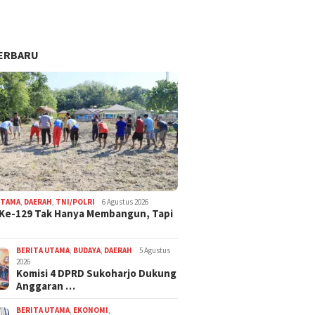
ERBARU
UTAMA
,
DAERAH
,
TNI/POLRI
6 Agustus 2026
Ke-129 Tak Hanya Membangun, Tapi
BERITA UTAMA
,
BUDAYA
,
DAERAH
5 Agustus
2026
Komisi 4 DPRD Sukoharjo Dukung
Anggaran …
BERITA UTAMA
,
EKONOMI
,