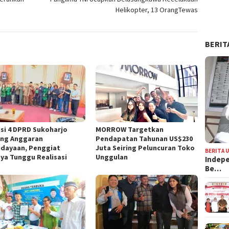
Helikopter, 13 OrangTewas
BERIT
si 4 DPRD Sukoharjo
MORROW Targetkan
ng Anggaran
Pendapatan Tahunan US$230
dayaan, Penggiat
Juta Seiring Peluncuran Toko
BERITA 
ya Tunggu Realisasi
Unggulan
Indepe
Be…