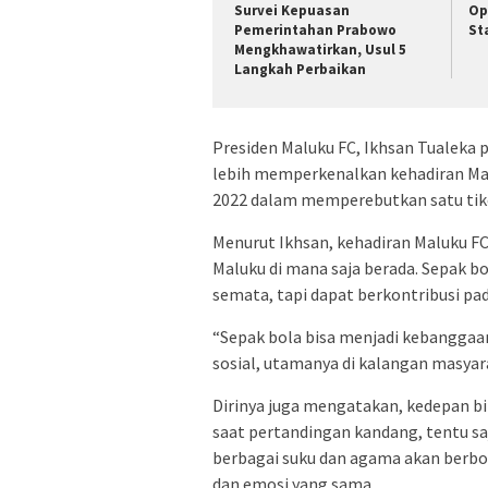
Survei Kepuasan
Op
Pemerintahan Prabowo
St
Mengkhawatirkan, Usul 5
Langkah Perbaikan
Presiden Maluku FC, Ikhsan Tualeka 
lebih memperkenalkan kehadiran Malu
2022 dalam memperebutkan satu tiket
Menurut Ikhsan, kehadiran Maluku FC
Maluku di mana saja berada. Sepak b
semata, tapi dapat berkontribusi pad
“Sepak bola bisa menjadi kebanggaa
sosial, utamanya di kalangan masyar
Dirinya juga mengatakan, kedepan bila
saat pertandingan kandang, tentu sa
berbagai suku dan agama akan berb
dan emosi yang sama.