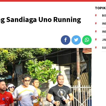
TOPIK
B
g Sandiaga Uno Running
IN
IN
JA
SU