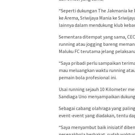
“Seperti dukungan The Jakmania ke P
ke Arema, Sriwijaya Mania ke Sriwijay
lainnya dalam mendukung klub keba
Sementara ditempat yang sama, CEO
running atau jogging bareng memang
Maluku FC terutama jelang pelaksana
“Saya pribadi perlu sampaikan terima
mau meluangkan waktu running atau 
pemain bola profesional ini.
Usai running sejauh 10 Kilometer me
Sandiaga Uno menyampaikan dukungan
Sebagai cabang olahraga yang paling
event-event yang diadakan, tentu d
“Saya menyambut baik inisiatif dib
pesepakbola berbakat, sudah waktuny