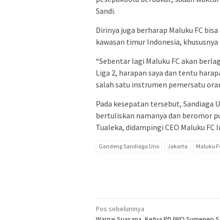
Sandi.
Dirinya juga berharap Maluku FC bis
kawasan timur Indonesia, khususnya 
“Sebentar lagi Maluku FC akan berla
Liga 2, harapan saya dan tentu hara
salah satu instrumen pemersatu oran
Pada kesepatan tersebut, Sandiaga 
bertuliskan namanya dan beromor pu
Tualeka, didampingi CEO Maluku FC 
Gandeng Sandiaga Uno
Jakarta
Maluku F
Navigasi
Pos sebelumnya
Warnai Suasana, Ketua PD IWO Sumenep 