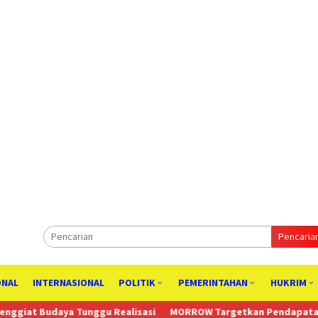
Pencaria
ONAL
INTERNASIONAL
POLITIK
PEMERINTAHAN
HUKRIM
nggu Realisasi
MORROW Targetkan Pendapatan Tahunan US$230 J