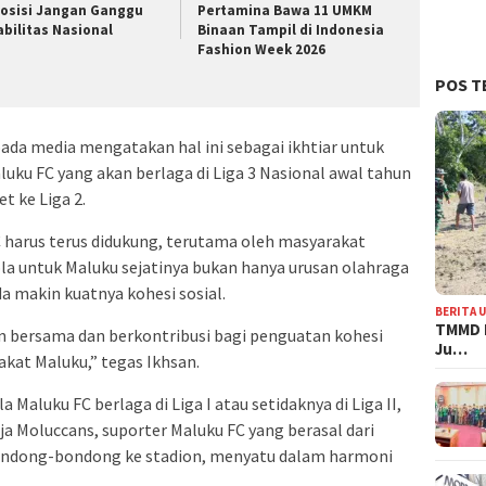
osisi Jangan Ganggu
Pertamina Bawa 11 UMKM
abilitas Nasional
Binaan Tampil di Indonesia
Fashion Week 2026
POS T
pada media mengatakan hal ini sebagai ikhtiar untuk
ku FC yang akan berlaga di Liga 3 Nasional awal tahun
 ke Liga 2.
 harus terus didukung, terutama oleh masyarakat
ola untuk Maluku sejatinya bukan hanya urusan olahraga
a makin kuatnya kohesi sosial.
BERITA 
TMMD 
n bersama dan berkontribusi bagi penguatan kohesi
Ju…
akat Maluku,” tegas Ikhsan.
 Maluku FC berlaga di Liga I atau setidaknya di Liga II,
ja Moluccans, suporter Maluku FC yang berasal dari
ondong-bondong ke stadion, menyatu dalam harmoni