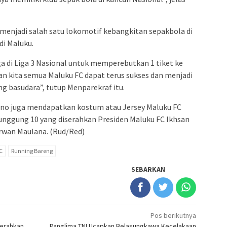
a menjadi salah satu lokomotif kebangkitan sepakbola di
di Maluku.
ga di Liga 3 Nasional untuk memperebutkan 1 tiket ke
pan kita semua Maluku FC dapat terus sukses dan menjadi
g basudara”, tutup Menparekraf itu.
Uno juga mendapatkan kostum atau Jersey Maluku FC
nggung 10 yang diserahkan Presiden Maluku FC Ikhsan
Irwan Maulana. (Rud/Red)
C
Running Bareng
SEBARKAN
Pos berikutnya
Serahkan
Panglima TNI Ucapkan Belasungkawa Kecelakaan