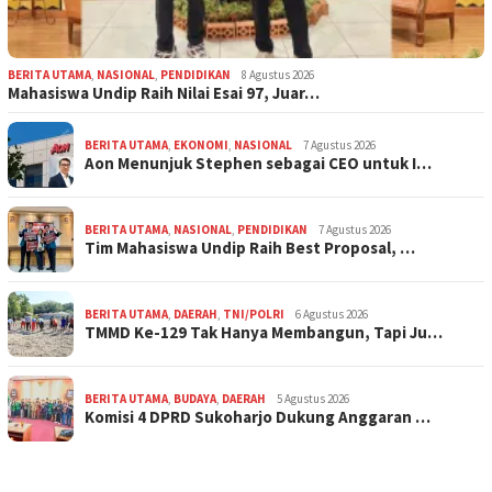
BERITA UTAMA
,
NASIONAL
,
PENDIDIKAN
8 Agustus 2026
Mahasiswa Undip Raih Nilai Esai 97, Juar…
BERITA UTAMA
,
EKONOMI
,
NASIONAL
7 Agustus 2026
Aon Menunjuk Stephen sebagai CEO untuk I…
BERITA UTAMA
,
NASIONAL
,
PENDIDIKAN
7 Agustus 2026
Tim Mahasiswa Undip Raih Best Proposal, …
BERITA UTAMA
,
DAERAH
,
TNI/POLRI
6 Agustus 2026
TMMD Ke-129 Tak Hanya Membangun, Tapi Ju…
BERITA UTAMA
,
BUDAYA
,
DAERAH
5 Agustus 2026
Komisi 4 DPRD Sukoharjo Dukung Anggaran …