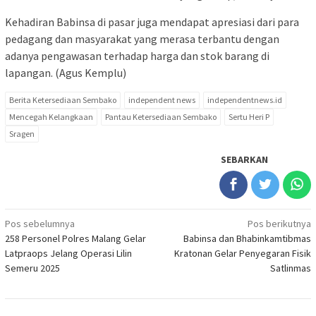
Kehadiran Babinsa di pasar juga mendapat apresiasi dari para
pedagang dan masyarakat yang merasa terbantu dengan
adanya pengawasan terhadap harga dan stok barang di
lapangan. (Agus Kemplu)
Berita Ketersediaan Sembako
independent news
independentnews.id
Mencegah Kelangkaan
Pantau Ketersediaan Sembako
Sertu Heri P
Sragen
SEBARKAN
Navigasi
Pos sebelumnya
Pos berikutnya
258 Personel Polres Malang Gelar
Babinsa dan Bhabinkamtibmas
pos
Latpraops Jelang Operasi Lilin
Kratonan Gelar Penyegaran Fisik
Semeru 2025
Satlinmas