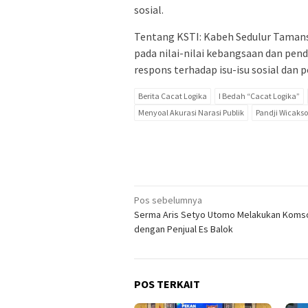
sosial.
Tentang KSTI: Kabeh Sedulur Tamansi
pada nilai-nilai kebangsaan dan pen
respons terhadap isu-isu sosial dan 
Berita Cacat Logika
I Bedah “Cacat Logika”
Menyoal Akurasi Narasi Publik
Pandji Wicaks
Navigasi
Pos sebelumnya
Serma Aris Setyo Utomo Melakukan Koms
pos
dengan Penjual Es Balok
POS TERKAIT