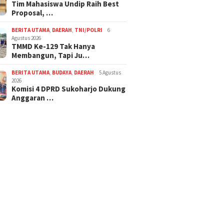
Tim Mahasiswa Undip Raih Best
Proposal, …
BERITA UTAMA
,
DAERAH
,
TNI/POLRI
6
Agustus 2026
TMMD Ke-129 Tak Hanya
Membangun, Tapi Ju…
BERITA UTAMA
,
BUDAYA
,
DAERAH
5 Agustus
2026
Komisi 4 DPRD Sukoharjo Dukung
Anggaran …