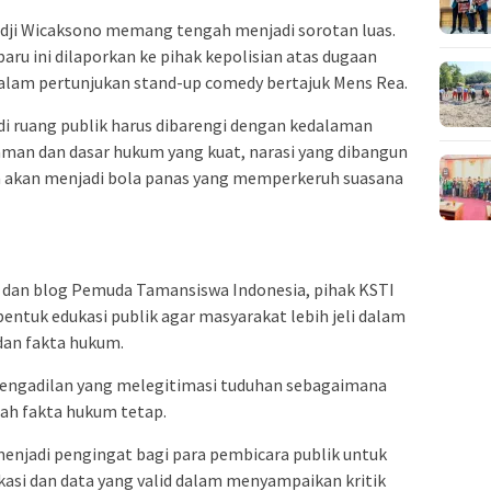
andji Wicaksono memang tengah menjadi sorotan luas.
aru ini dilaporkan ke pihak kepolisian atas dugaan
alam pertunjukan stand-up comedy bertajuk Mens Rea.
 di ruang publik harus dibarengi dengan kedalaman
zaman dan dasar hukum yang kuat, narasi yang dibangun
nya akan menjadi bola panas yang memperkeruh suasana
dan blog Pemuda Tamansiswa Indonesia, pihak KSTI
entuk edukasi publik agar masyarakat lebih jeli dalam
dan fakta hukum.
 pengadilan yang melegitimasi tuduhan sebagaimana
uah fakta hukum tetap.
menjadi pengingat bagi para pembicara publik untuk
si dan data yang valid dalam menyampaikan kritik