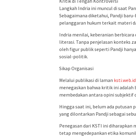
Kritik di Tengah Kontroversi
Langkah Indria ini muncul di saat P
Sebagaimana diketahui, Pandji baru-b
pelanggaran hukum terkait materi d
Indria menilai, keberanian berbicara
literasi. Tanpa penjelasan konteks 
oleh figur publik seperti Pandji ha
sosial-politik.
Sikap Organisasi
Melalui publikasi di laman
ksti.web.id
menegaskan bahwa kritik ini adalah b
membedakan antara opini subjektif 
Hingga saat ini, belum ada putusan
yang dilontarkan Pandji sebagai seb
Penegasan dari KSTI ini diharapkan 
tetap mengedepankan etika komunika