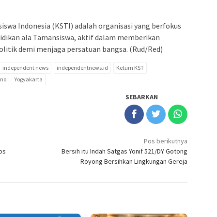
swa Indonesia (KSTI) adalah organisasi yang berfokus
didikan ala Tamansiswa, aktif dalam memberikan
politik demi menjaga persatuan bangsa. (Rud/Red)
independent news
independentnews.id
Ketum KST
ono
Yogyakarta
SEBARKAN
Pos berikutnya
os
Bersih itu Indah Satgas Yonif 521/DY Gotong
Royong Bersihkan Lingkungan Gereja