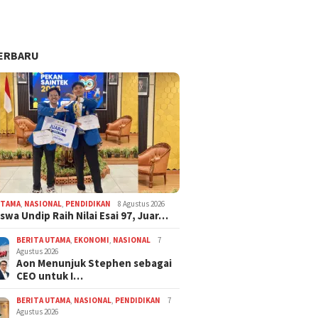
ERBARU
UTAMA
,
NASIONAL
,
PENDIDIKAN
8 Agustus 2026
swa Undip Raih Nilai Esai 97, Juar…
BERITA UTAMA
,
EKONOMI
,
NASIONAL
7
Agustus 2026
Aon Menunjuk Stephen sebagai
CEO untuk I…
BERITA UTAMA
,
NASIONAL
,
PENDIDIKAN
7
Agustus 2026