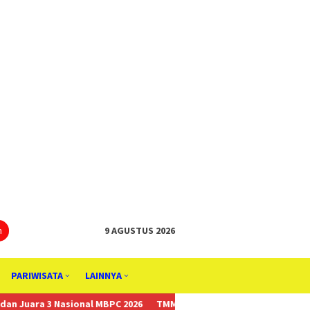
tutup
n
9 AGUSTUS 2026
PARIWISATA
LAINNYA
onal MBPC 2026
TMMD Ke-129 Tak Hanya Membangun, Tapi Juga Me