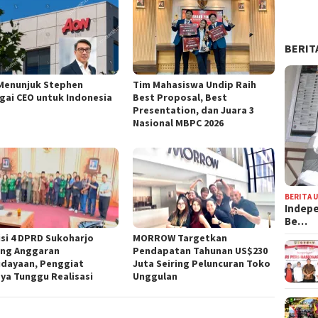
BERIT
Menunjuk Stephen
Tim Mahasiswa Undip Raih
gai CEO untuk Indonesia
Best Proposal, Best
Presentation, dan Juara 3
Nasional MBPC 2026
BERITA 
Indepe
Be…
si 4 DPRD Sukoharjo
MORROW Targetkan
ng Anggaran
Pendapatan Tahunan US$230
dayaan, Penggiat
Juta Seiring Peluncuran Toko
ya Tunggu Realisasi
Unggulan