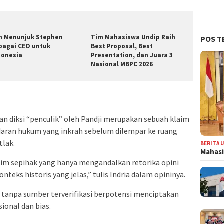
n Menunjuk Stephen
Tim Mahasiswa Undip Raih
POS T
bagai CEO untuk
Best Proposal, Best
donesia
Presentation, dan Juara 3
Nasional MBPC 2026
n diksi “penculik” oleh Pandji merupakan sebuah klaim
ndaran hukum yang inkrah sebelum dilempar ke ruang
tlak.
BERITA 
Mahasi
laim sepihak yang hanya mengandalkan retorika opini
teks historis yang jelas,” tulis Indria dalam opininya.
anpa sumber terverifikasi berpotensi menciptakan
ional dan bias.