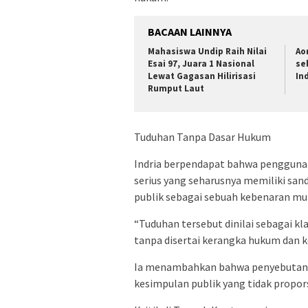
BACAAN LAINNYA
Mahasiswa Undip Raih Nilai
Ao
Esai 97, Juara 1 Nasional
se
Lewat Gagasan Hilirisasi
In
Rumput Laut
Tuduhan Tanpa Dasar Hukum
Indria berpendapat bahwa penggunaa
serius yang seharusnya memiliki sa
publik sebagai sebuah kebenaran mu
“Tuduhan tersebut dinilai sebagai k
tanpa disertai kerangka hukum dan kon
Ia menambahkan bahwa penyebutan t
kesimpulan publik yang tidak propors