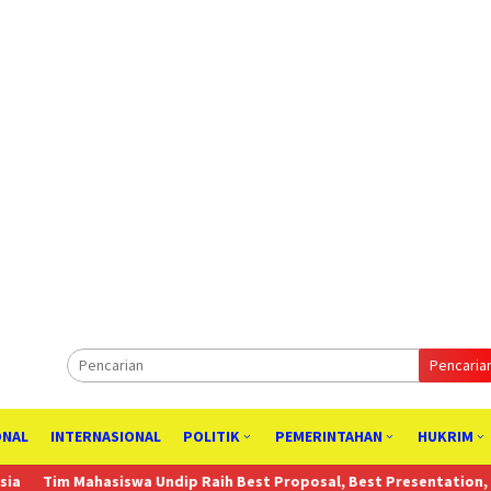
Pencaria
ONAL
INTERNASIONAL
POLITIK
PEMERINTAHAN
HUKRIM
swa Undip Raih Best Proposal, Best Presentation, dan Juara 3 Nasi