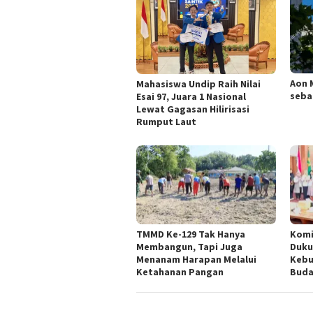
Aon 
Mahasiswa Undip Raih Nilai
seba
Esai 97, Juara 1 Nasional
Lewat Gagasan Hilirisasi
Rumput Laut
TMMD Ke-129 Tak Hanya
Komi
Membangun, Tapi Juga
Duku
Menanam Harapan Melalui
Kebu
Ketahanan Pangan
Buda