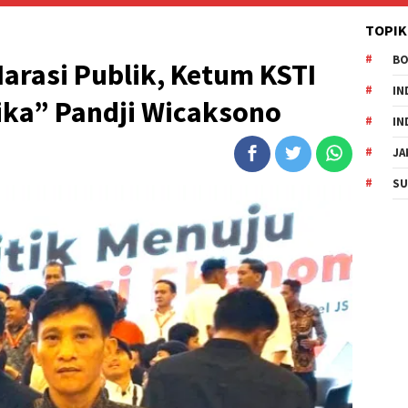
TOPIK
B
arasi Publik, Ketum KSTI
IN
ika” Pandji Wicaksono
IN
JA
SU