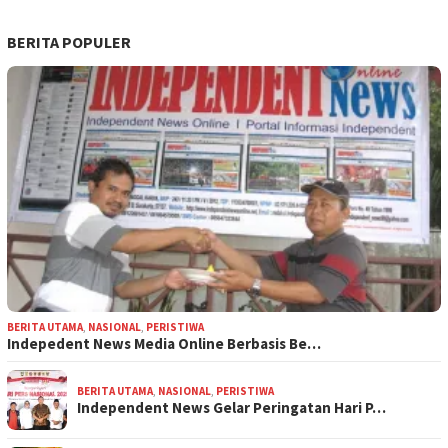
BERITA POPULER
BERITA UTAMA
,
NASIONAL
,
PERISTIWA
Indepedent News Media Online Berbasis Be…
BERITA UTAMA
,
NASIONAL
,
PERISTIWA
Independent News Gelar Peringatan Hari P…