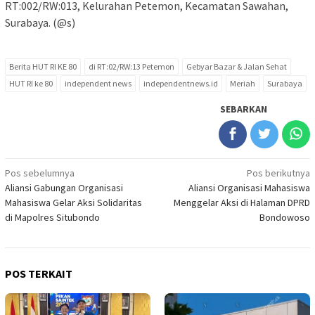
RT:002/RW:013, Kelurahan Petemon, Kecamatan Sawahan,
Surabaya. (@s)
Berita HUT RI KE 80
di RT:02/RW:13 Petemon
Gebyar Bazar & Jalan Sehat
HUT RI ke 80
independent news
independentnews.id
Meriah
Surabaya
SEBARKAN
Navigasi
Pos sebelumnya
Pos berikutnya
Aliansi Gabungan Organisasi
Aliansi Organisasi Mahasiswa
pos
Mahasiswa Gelar Aksi Solidaritas
Menggelar Aksi di Halaman DPRD
di Mapolres Situbondo
Bondowoso
POS TERKAIT