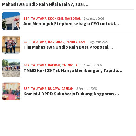
Mahasiswa Undip Raih Nilai Esai 97, Juar…
BERITA UTAMA
,
EKONOMI
,
NASIONAL
7 Agustus 2026
Aon Menunjuk Stephen sebagai CEO untuk I…
BERITA UTAMA
,
NASIONAL
,
PENDIDIKAN
7 Agustus 2026
Tim Mahasiswa Undip Raih Best Proposal, …
BERITA UTAMA
,
DAERAH
,
TNI/POLRI
6 Agustus 2026
TMMD Ke-129 Tak Hanya Membangun, Tapi Ju…
BERITA UTAMA
,
BUDAYA
,
DAERAH
5 Agustus 2026
Komisi 4 DPRD Sukoharjo Dukung Anggaran …