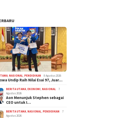
ERBARU
UTAMA
,
NASIONAL
,
PENDIDIKAN
8 Agustus 2026
swa Undip Raih Nilai Esai 97, Juar…
BERITA UTAMA
,
EKONOMI
,
NASIONAL
7
Agustus 2026
Aon Menunjuk Stephen sebagai
CEO untuk I…
BERITA UTAMA
,
NASIONAL
,
PENDIDIKAN
7
Agustus 2026