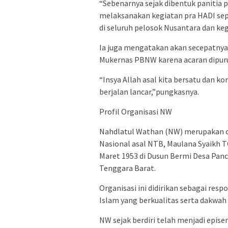
“Sebenarnya sejak dibentuk panitia p
melaksanakan kegiatan pra HADI sep
di seluruh pelosok Nusantara dan kegi
Ia juga mengatakan akan secepatnya
Mukernas PBNW karena acaran dipuru
“Insya Allah asal kita bersatu dan k
berjalan lancar,”pungkasnya.
Profil Organisasi NW
Nahdlatul Wathan (NW) merupakan or
Nasional asal NTB, Maulana Syaikh 
Maret 1953 di Dusun Bermi Desa Pa
Tenggara Barat.
Organisasi ini didirikan sebagai re
Islam yang berkualitas serta dakwah 
NW sejak berdiri telah menjadi epis