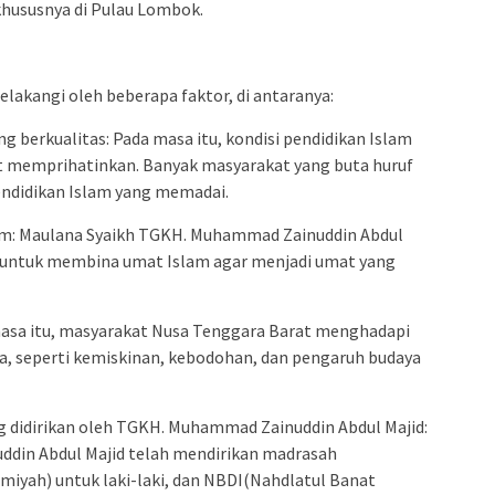
hususnya di Pulau Lombok.
lakangi oleh beberapa faktor, di antaranya:
g berkualitas: Pada masa itu, kondisi pendidikan Islam
t memprihatinkan. Banyak masyarakat yang buta huruf
endidikan Islam yang memadai.
m: Maulana Syaikh TGKH. Muhammad Zainuddin Abdul
t untuk membina umat Islam agar menjadi umat yang
masa itu, masyarakat Nusa Tenggara Barat menghadapi
a, seperti kemiskinan, kebodohan, dan pengaruh budaya
 didirikan oleh TGKH. Muhammad Zainuddin Abdul Majid:
in Abdul Majid telah mendirikan madrasah
miyah) untuk laki-laki, dan NBDI(Nahdlatul Banat