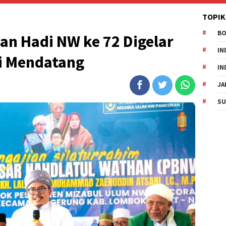
TOPIK
B
n Hadi NW ke 72 Digelar
IN
i Mendatang
IN
JA
SU