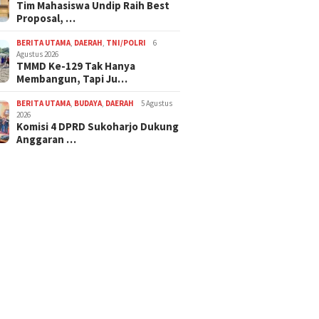
Tim Mahasiswa Undip Raih Best
Proposal, …
BERITA UTAMA
,
DAERAH
,
TNI/POLRI
6
Agustus 2026
TMMD Ke-129 Tak Hanya
Membangun, Tapi Ju…
BERITA UTAMA
,
BUDAYA
,
DAERAH
5 Agustus
2026
Komisi 4 DPRD Sukoharjo Dukung
Anggaran …