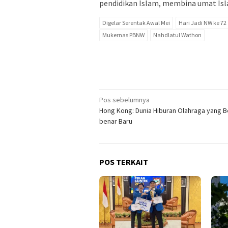
pendidikan Islam, membina umat Isl
Digelar Serentak Awal Mei
Hari Jadi NW ke 72
Mukernas PBNW
Nahdlatul Wathon
Navigasi
Pos sebelumnya
Hong Kong: Dunia Hiburan Olahraga yang B
pos
benar Baru
POS TERKAIT