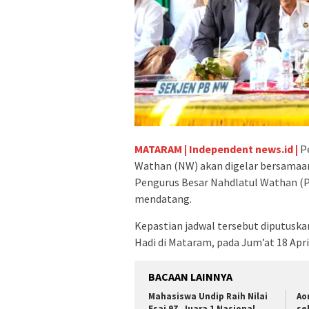
MATARAM | Independent news.id |
Pe
Wathan (NW) akan digelar bersamaa
Pengurus Besar Nahdlatul Wathan (P
mendatang.
Kepastian jadwal tersebut diputuska
Hadi di Mataram, pada Jum’at 18 Apri
BACAAN LAINNYA
Mahasiswa Undip Raih Nilai
Ao
Esai 97, Juara 1 Nasional
se