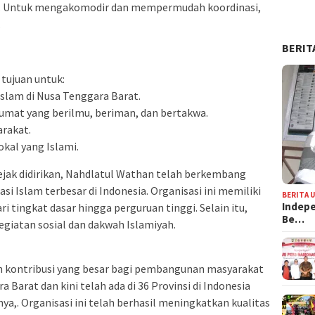
n. Untuk mengakomodir dan mempermudah koordinasi,
.
BERIT
 tujuan untuk:
Islam di Nusa Tenggara Barat.
umat yang berilmu, beriman, dan bertakwa.
rakat.
kal yang Islami.
jak didirikan, Nahdlatul Wathan telah berkembang
si Islam terbesar di Indonesia. Organisasi ini memiliki
BERITA 
Indepe
i tingkat dasar hingga perguruan tinggi. Selain itu,
Be…
egiatan sosial dan dakwah Islamiyah.
 kontribusi yang besar bagi pembangunan masyarakat
 Barat dan kini telah ada di 36 Provinsi di Indonesia
a,. Organisasi ini telah berhasil meningkatkan kualitas