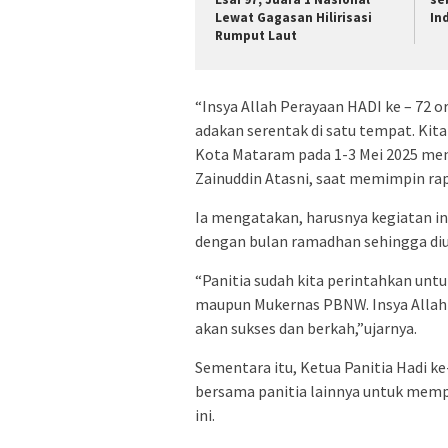
Lewat Gagasan Hilirisasi
In
Rumput Laut
“Insya Allah Perayaan HADI ke – 72 
adakan serentak di satu tempat. Kit
Kota Mataram pada 1-3 Mei 2025 
Zainuddin Atasni, saat memimpin rap
Ia mengatakan, harusnya kegiatan in
dengan bulan ramadhan sehingga di
“Panitia sudah kita perintahkan unt
maupun Mukernas PBNW. Insya Allah b
akan sukses dan berkah,”ujarnya.
Sementara itu, Ketua Panitia Hadi k
bersama panitia lainnya untuk mem
ini.