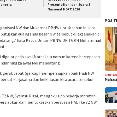
donesia
Presentation, dan Juara 3
Nasional MBPC 2026
POS T
organisasi NW dan Mukernas PBNW untuk tahun ini kita
a putuskan dua agenda besar NW tersebut dilaksanakan di
mendatang,” kata Ketua Umum PBNW DR TGKH Muhammad
at.
i digelar pada awal Maret lalu namun karena bertepatan
undur hingga awal Mei mendatang.
uk gerak cepat (gercap) mempersiapkan baik Hadi NW
BERITA 
Mahasi
erkat kerjasama dan keikhlasan kita acara tersebut
e- 72 NW, Syamsu Rizal, mengaku siap bekerja maraton
persiapkan dan menyukseskan perayaan HADI ke 72 NW