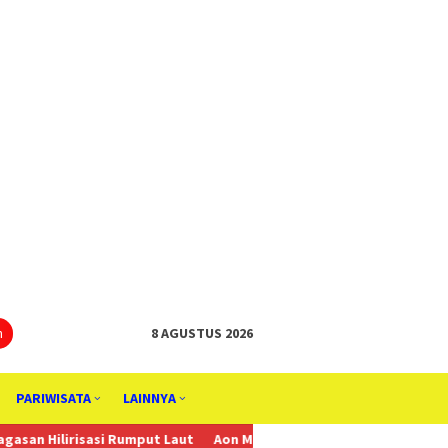
tutup
n
8 AGUSTUS 2026
PARIWISATA
LAINNYA
 Rumput Laut
Aon Menunjuk Stephen sebagai CEO untuk Indonesia