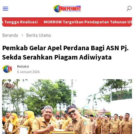
Menu
Mobile
isasi
MORROW Targetkan Pendapatan Tahunan US$230 Juta Seiri
Beranda
Berita Utama
Pemkab Gelar Apel Perdana Bagi ASN Pj.
Sekda Serahkan Piagam Adiwiyata
Redaksi
6 Januari 2026