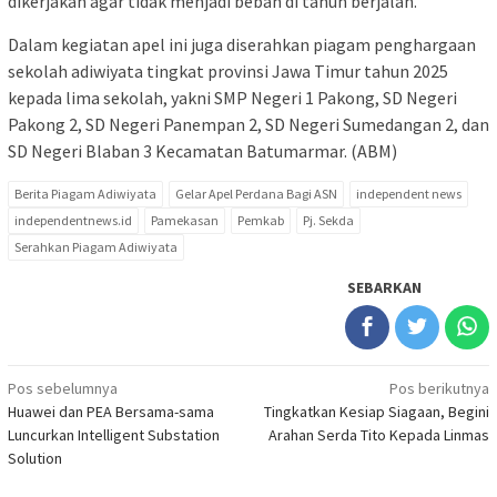
dikerjakan agar tidak menjadi beban di tahun berjalan.
Dalam kegiatan apel ini juga diserahkan piagam penghargaan
sekolah adiwiyata tingkat provinsi Jawa Timur tahun 2025
kepada lima sekolah, yakni SMP Negeri 1 Pakong, SD Negeri
Pakong 2, SD Negeri Panempan 2, SD Negeri Sumedangan 2, dan
SD Negeri Blaban 3 Kecamatan Batumarmar. (ABM)
Berita Piagam Adiwiyata
Gelar Apel Perdana Bagi ASN
independent news
independentnews.id
Pamekasan
Pemkab
Pj. Sekda
Serahkan Piagam Adiwiyata
SEBARKAN
Navigasi
Pos sebelumnya
Pos berikutnya
Huawei dan PEA Bersama-sama
Tingkatkan Kesiap Siagaan, Begini
pos
Luncurkan Intelligent Substation
Arahan Serda Tito Kepada Linmas
Solution