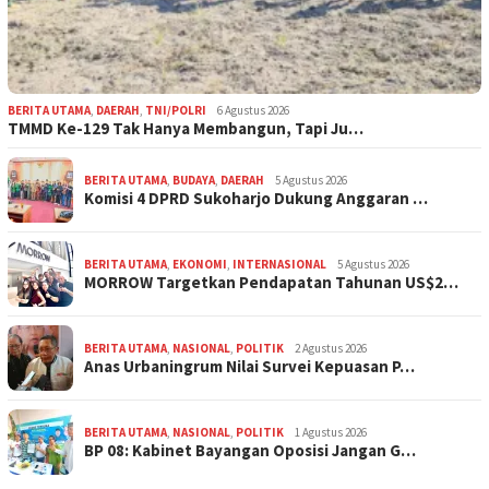
BERITA UTAMA
,
DAERAH
,
TNI/POLRI
6 Agustus 2026
TMMD Ke-129 Tak Hanya Membangun, Tapi Ju…
BERITA UTAMA
,
BUDAYA
,
DAERAH
5 Agustus 2026
Komisi 4 DPRD Sukoharjo Dukung Anggaran …
BERITA UTAMA
,
EKONOMI
,
INTERNASIONAL
5 Agustus 2026
MORROW Targetkan Pendapatan Tahunan US$2…
BERITA UTAMA
,
NASIONAL
,
POLITIK
2 Agustus 2026
Anas Urbaningrum Nilai Survei Kepuasan P…
BERITA UTAMA
,
NASIONAL
,
POLITIK
1 Agustus 2026
BP 08: Kabinet Bayangan Oposisi Jangan G…