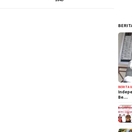
BERIT
BERITA 
Indepe
Be…