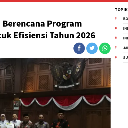
TOPIK
B
a Berencana Program
IN
tuk Efisiensi Tahun 2026
IN
JA
SU