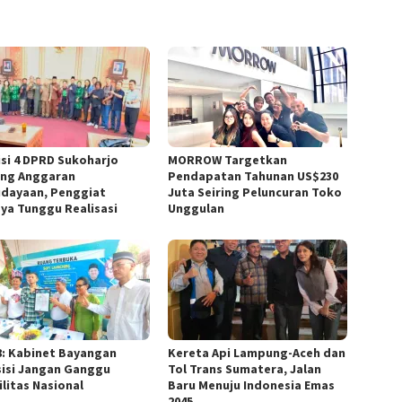
si 4 DPRD Sukoharjo
MORROW Targetkan
ng Anggaran
Pendapatan Tahunan US$230
dayaan, Penggiat
Juta Seiring Peluncuran Toko
ya Tunggu Realisasi
Unggulan
8: Kabinet Bayangan
Kereta Api Lampung-Aceh dan
isi Jangan Ganggu
Tol Trans Sumatera, Jalan
ilitas Nasional
Baru Menuju Indonesia Emas
2045