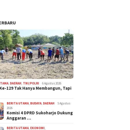
ERBARU
UTAMA
,
DAERAH
,
TNI/POLRI
6 Agustus 2026
Ke-129 Tak Hanya Membangun, Tapi
BERITA UTAMA
,
BUDAYA
,
DAERAH
5 Agustus
2026
Komisi 4 DPRD Sukoharjo Dukung
Anggaran …
BERITA UTAMA
,
EKONOMI
,