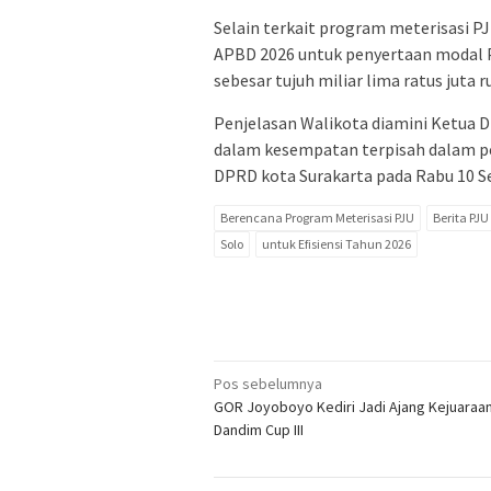
Selain terkait program meterisasi PJ
APBD 2026 untuk penyertaan modal
sebesar tujuh miliar lima ratus juta r
Penjelasan Walikota diamini Ketua D
dalam kesempatan terpisah dalam pe
DPRD kota Surakarta pada Rabu 10 Se
Berencana Program Meterisasi PJU
Berita PJU
Solo
untuk Efisiensi Tahun 2026
Navigasi
Pos sebelumnya
GOR Joyoboyo Kediri Jadi Ajang Kejuaraan
pos
Dandim Cup III