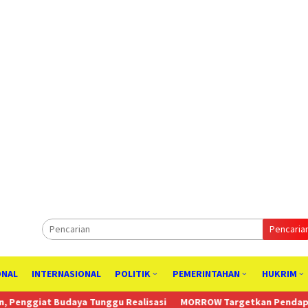
Pencaria
ONAL
INTERNASIONAL
POLITIK
PEMERINTAHAN
HUKRIM
ya Tunggu Realisasi
MORROW Targetkan Pendapatan Tahunan US$2