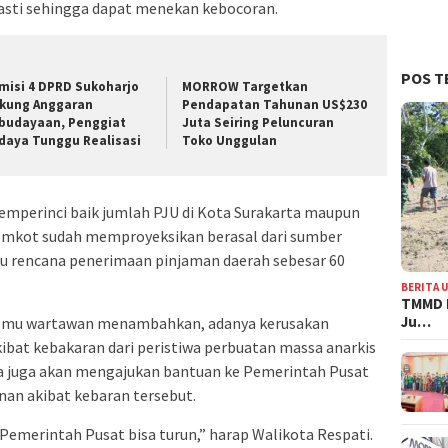
sti sehingga dapat menekan kebocoran.
POS T
misi 4 DPRD Sukoharjo
MORROW Targetkan
kung Anggaran
Pendapatan Tahunan US$230
budayaan, Penggiat
Juta Seiring Peluncuran
daya Tunggu Realisasi
Toko Unggulan
emperinci baik jumlah PJU di Kota Surakarta maupun
emkot sudah memproyeksikan berasal dari sumber
u rencana penerimaan pinjaman daerah sebesar 60
BERITA 
TMMD 
Ju…
temu wartawan menambahkan, adanya kerusakan
akibat kebakaran dari peristiwa perbuatan massa anarkis
ya juga akan mengajukan bantuan ke Pemerintah Pusat
an akibat kebaran tersebut.
emerintah Pusat bisa turun,” harap Walikota Respati.