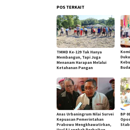
POS TERKAIT
Komi
TMMD Ke-129 Tak Hanya
Duku
Membangun, Tapi Juga
Kebu
Menanam Harapan Melalui
Buda
Ketahanan Pangan
Anas Urbaningrum Nilai Survei
BP 0
Kepuasan Pemerintahan
Opos
Prabowo Mengkhawatirkan,
Stab
Usul 5 Langkah Perbaikan