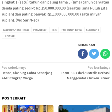
singkat 1 (satu) tahun dan paling lama 5 (lima) tahun dan/atau
denda paling sedikt Rp.150.000.000,00 (seratus lima Puluh juta
rupiah) dan paling banyak Rp.1.000.000.000,00 (satu milyar
rupiah). (Vio Sari/Red)
Daging Anjing Ilegal
Penyuplay
Polisi
Pria Paruh Baya
Sukoharjo
Tangkap
SEBARKAN
Navigasi
Pos sebelumnya
Pos berikutnya
Heboh, Ular King Cobra Sepanjang
Team FURY dari Australia Berhasil
pos
4 M Ditangkap Warga
Menggondol ‘Chicken Dinner’
POS TERKAIT