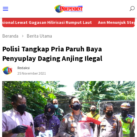
Menu
Mobile
wat Gagasan Hilirisasi Rumput Laut
Aon Menunjuk Stephen sebagai
Beranda
Berita Utama
Polisi Tangkap Pria Paruh Baya
Penyuplay Daging Anjing Ilegal
Redaksi
25 November 2021