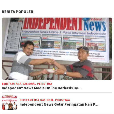
BERITA POPULER
BERITA UTAMA
,
NASIONAL
,
PERISTIWA
Indepedent News Media Online Berbasis Be…
BERITA UTAMA
,
NASIONAL
,
PERISTIWA
Independent News Gelar Peringatan Hari P…