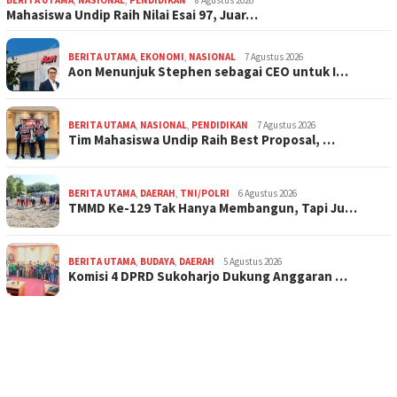
Mahasiswa Undip Raih Nilai Esai 97, Juar…
BERITA UTAMA
,
EKONOMI
,
NASIONAL
7 Agustus 2026
Aon Menunjuk Stephen sebagai CEO untuk I…
BERITA UTAMA
,
NASIONAL
,
PENDIDIKAN
7 Agustus 2026
Tim Mahasiswa Undip Raih Best Proposal, …
BERITA UTAMA
,
DAERAH
,
TNI/POLRI
6 Agustus 2026
TMMD Ke-129 Tak Hanya Membangun, Tapi Ju…
BERITA UTAMA
,
BUDAYA
,
DAERAH
5 Agustus 2026
Komisi 4 DPRD Sukoharjo Dukung Anggaran …