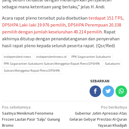
sebagai mana ketentuan yang berlaku,” jelas H. Andi.
Acara rapat pleno tersebut pula disebutkan
terdapat 151 TPS,
DPSHPA Laki-laki 19.976 pemilih, DPSHPA Perempuan 20.338
pemilih dengan jumlah keseluruhan 40.214 pemilih
. Rapat
akhirnya ditutup dengan penandatanganan dan penyerahan
hasil rapat pleno kepada seluruh peserta rapat. (Qsr/Red)
independent news
independentnews.id
PPK Sagaranten Sukabumi
PPK Sagaranten Sukabumi Sukses Menggelar Rapat Pleno DPSHPA
Sukabumi
Sukses Menggelar Rapat Pleno DPSHPA
SEBARKAN
Navigasi
Pos sebelumnya
Pos berikutnya
Saatnya Menikmati Fenomena
Gubernur Jatim Apresiasi Atas
pos
Frozen Lautan Pasir ‘Salju’ Gunung
Gelaran Gebyar Prestasi Al-Quran
Bromo
Yayasan Khadijah