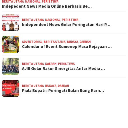
BERITA UTAMA
,
NASIONAL
,
PERISTIWA
Indepedent News Media Online Berbasis Be…
BERITA UTAMA
,
NASIONAL
,
PERISTIWA
Independent News Gelar Peringatan Hari P…
ADVERTORIAL
,
BERITA UTAMA
,
BUDAYA
,
DAERAH
Calendar of Event Sumenep Masa Kejayaan …
BERITA UTAMA
,
DAERAH
,
PERISTIWA
AJIB Gelar Rakor Sinergitas Antar Media …
BERITA UTAMA
,
BUDAYA
,
DAERAH
Piala Bupati : Peringati Bulan Bung Karn…