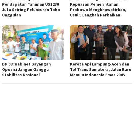
Pendapatan Tahunan US$230
Kepuasan Pemerintahan
Juta Seiring Peluncuran Toko
Prabowo Mengkhawatirkan,
Unggulan
Usul 5 Langkah Perbaikan
BP 08: Kabinet Bayangan
Kereta Api Lampung-Aceh dan
Oposisi Jangan Ganggu
Tol Trans Sumatera, Jalan Baru
Stabilitas Nasional
Menuju Indonesia Emas 2045