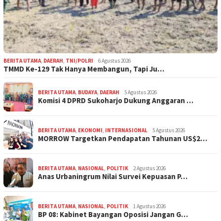
BERITA UTAMA
,
DAERAH
,
TNI/POLRI
6 Agustus 2026
TMMD Ke-129 Tak Hanya Membangun, Tapi Ju…
BERITA UTAMA
,
BUDAYA
,
DAERAH
5 Agustus 2026
Komisi 4 DPRD Sukoharjo Dukung Anggaran …
BERITA UTAMA
,
EKONOMI
,
INTERNASIONAL
5 Agustus 2026
MORROW Targetkan Pendapatan Tahunan US$2…
BERITA UTAMA
,
NASIONAL
,
POLITIK
2 Agustus 2026
Anas Urbaningrum Nilai Survei Kepuasan P…
BERITA UTAMA
,
NASIONAL
,
POLITIK
1 Agustus 2026
BP 08: Kabinet Bayangan Oposisi Jangan G…