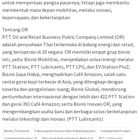
untuk memperluas pangsa pasarnya, tetapi juga membantu
membentuk masa depan mobilitas, melalui inovasi,
kepercayaan, dan keberlanjutan.
Tentang OR
PTT Oil and Retail Business Public Company Limited (OR)
adalah perusahaan Thai terkemuka di bidang energi dan retail,
yang beroperasi di 10 negara. OR memiliki empat grup bisnis
inti, yaitu: Bisnis Mobilitas, menyediakan solusi energi melalui
PTT Station, PTT Lubricants, PTT LPG, dan EV Station PluZ;
Bisnis Gaya Hidup, menghadirkan Café Amazon, salah satu
rantai gerai kopi terbesar di Asia, yang dilengkapi dengan
toserba dan pengelolaan ruang; Bisnis Global, mendorong
pertumbuhan internasional dengan lebih dari 422 PTT Station
dan gerai 391 Café Amazon; serta Bisnis Inovasi OR, yang
mengembangkan usaha baru dan berbagai solusi berkelanjutan
melalui teknologi dan inovasi. (PTT Lubricants)
Berita Thailand
Fokus pada Inovasi dan Keberlanjutan
independent news
independentnews.id
Percepat Pertumbuhan Regional
PTT Lubricants