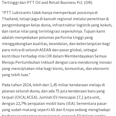
Tertinggi dari PTT Oil and Retail Business Pcl. (OR).
“PTT Lubricants tidak hanya memperkuat posisinya di
Thailand, tetapi juga di kancah regional melalui penelitian &
pengembangan kelas dunia, infrastruktur logistik yang kokoh,
dan rantai nilai yang terintegrasi sepenuhnya. Tujuan kami
adalah menyediakan pelumas performa tinggi yang
menggabungkan kualitas, keandalan, dan keberlanjutan bagi
para mitra di seluruh ASEAN dan pasar global, sebagai
kontribusi terhadap misi OR dalam Memberdayakan Semua
Menuju Pertumbuhan Inklusif dengan cara mendorong inovasi
yang menciptakan nilai bagi bisnis, komunitas, dan ekonomi
yang lebih luas.”
Pada tahun 2024, lebih dari 1,45 miliar kendaraan melaju di
jalanan seluruh dunia, dan ada 75 juta kendaraan baru yang
terjual (OICA; ACEA). Jumlah EV mencapai 17,1 juta unit,
dengan 22,7% penjualan mobil baru (IEA). Sementara pasar
yang sudah matang seperti AS dan Eropa sedang menghadapi
berbagai tantangan transisional, prospek EV dalam jangka