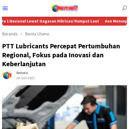
Menu
Mobile
nal Lewat Gagasan Hilirisasi Rumput Laut
Aon Menunjuk Stephen se
Beranda
Berita Utama
PTT Lubricants Percepat Pertumbuhan
Regional, Fokus pada Inovasi dan
Keberlanjutan
Redaksi
20 Juni 2025