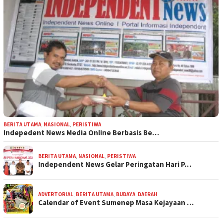
BERITA UTAMA
,
NASIONAL
,
PERISTIWA
Indepedent News Media Online Berbasis Be…
BERITA UTAMA
,
NASIONAL
,
PERISTIWA
Independent News Gelar Peringatan Hari P…
ADVERTORIAL
,
BERITA UTAMA
,
BUDAYA
,
DAERAH
Calendar of Event Sumenep Masa Kejayaan …