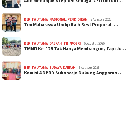
Aon Menunjuk Stephen sebagai CEO untuk I…
BERITA UTAMA
,
NASIONAL
,
PENDIDIKAN
7 Agustus 2026
Tim Mahasiswa Undip Raih Best Proposal, …
BERITA UTAMA
,
DAERAH
,
TNI/POLRI
6 Agustus 2026
TMMD Ke-129 Tak Hanya Membangun, Tapi Ju…
BERITA UTAMA
,
BUDAYA
,
DAERAH
5 Agustus 2026
Komisi 4 DPRD Sukoharjo Dukung Anggaran …