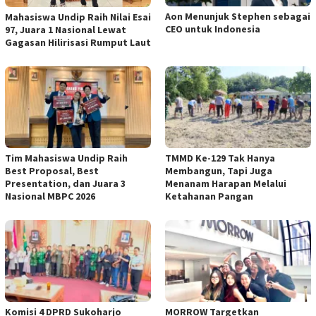
Aon Menunjuk Stephen sebagai
Mahasiswa Undip Raih Nilai Esai
CEO untuk Indonesia
97, Juara 1 Nasional Lewat
Gagasan Hilirisasi Rumput Laut
Tim Mahasiswa Undip Raih
TMMD Ke-129 Tak Hanya
Best Proposal, Best
Membangun, Tapi Juga
Presentation, dan Juara 3
Menanam Harapan Melalui
Nasional MBPC 2026
Ketahanan Pangan
Komisi 4 DPRD Sukoharjo
MORROW Targetkan