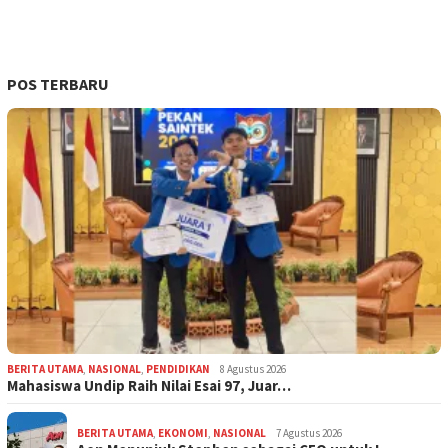
POS TERBARU
BERITA UTAMA
,
NASIONAL
,
PENDIDIKAN
8 Agustus 2026
Mahasiswa Undip Raih Nilai Esai 97, Juar…
BERITA UTAMA
,
EKONOMI
,
NASIONAL
7 Agustus 2026