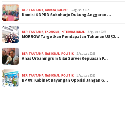
BERITA UTAMA
,
BUDAYA
,
DAERAH
5 Agustus 2026
Komisi 4 DPRD Sukoharjo Dukung Anggaran …
BERITA UTAMA
,
EKONOMI
,
INTERNASIONAL
5 Agustus 2026
MORROW Targetkan Pendapatan Tahunan US$2…
BERITA UTAMA
,
NASIONAL
,
POLITIK
2 Agustus 2026
Anas Urbaningrum Nilai Survei Kepuasan P…
BERITA UTAMA
,
NASIONAL
,
POLITIK
1 Agustus 2026
BP 08: Kabinet Bayangan Oposisi Jangan G…