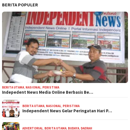
BERITA POPULER
BERITA UTAMA
,
NASIONAL
,
PERISTIWA
Indepedent News Media Online Berbasis Be…
BERITA UTAMA
,
NASIONAL
,
PERISTIWA
Independent News Gelar Peringatan Hari P…
ADVERTORIAL
,
BERITA UTAMA
,
BUDAYA
,
DAERAH