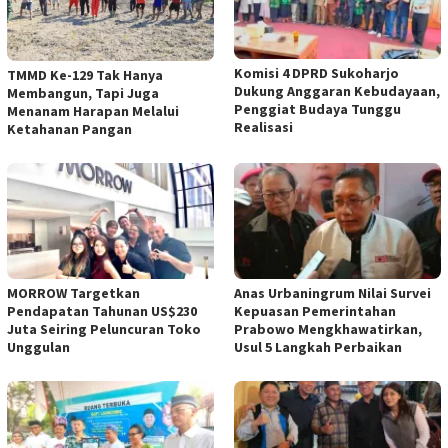
Komisi 4 DPRD Sukoharjo
TMMD Ke-129 Tak Hanya
Dukung Anggaran Kebudayaan,
Membangun, Tapi Juga
Penggiat Budaya Tunggu
Menanam Harapan Melalui
Realisasi
Ketahanan Pangan
MORROW Targetkan
Anas Urbaningrum Nilai Survei
Pendapatan Tahunan US$230
Kepuasan Pemerintahan
Juta Seiring Peluncuran Toko
Prabowo Mengkhawatirkan,
Unggulan
Usul 5 Langkah Perbaikan