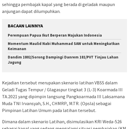
sehingga pembajak kapal yang berada di geladak maupun
anjungan dapat dilumpuhkan.
BACAAN LAINNYA
Perempuan Papua Ikut Berperan Majukan Indonesia
Momentum Maulid Nabi Muhammad SAW untuk Meningkatkan
Keimanan
Dandim 1802/Sorong Dampingi Danrem 181/PVT Tinjau Lahan
Jagung
Kejadian tersebut merupakan skenario latihan VBSS dalam
Geladi Tugas Tempur / Glagaspur tingkat 3 (L-3) Koarmada III
TA.2021 yang dipimpin langsung Pangkoarmada III Laksamana
Muda TNI Irvansyah, S.H., CHMRP., M.TR. (Opsla) sebagai
Pimpinan Latihan Umum pada latihan tersebut.
Dimana dalam skenario Latihan, disimulasikan KRI Weda-526
sebagai kapal yang sedang mengalami situasi pembajakan (KM