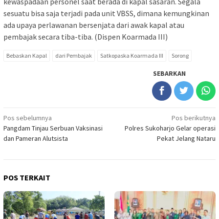
kewaspadaan personel saat berada di kapal sasaran. Segala
sesuatu bisa saja terjadi pada unit VBSS, dimana kemungkinan
ada upaya perlawanan bersenjata dari awak kapal atau
pembajak secara tiba-tiba. (Dispen Koarmada III)
Bebaskan Kapal
dari Pembajak
Satkopaska Koarmada III
Sorong
SEBARKAN
Navigasi
Pos sebelumnya
Pos berikutnya
Pangdam Tinjau Serbuan Vaksinasi
Polres Sukoharjo Gelar operasi
pos
dan Pameran Alutsista
Pekat Jelang Nataru
POS TERKAIT