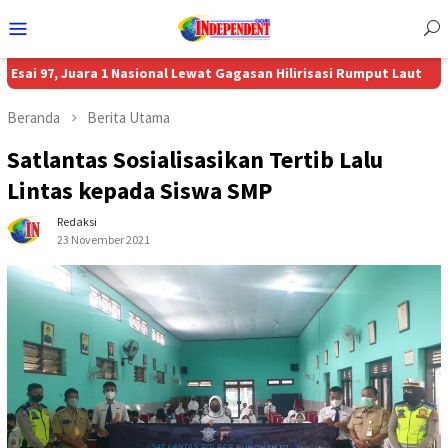
Menu
Mobile
Juara 1 Nasional Lewat Gagasan Hilirisasi Rumput Laut
Aon Menunj
Beranda
Berita Utama
Satlantas Sosialisasikan Tertib Lalu
Lintas kepada Siswa SMP
Redaksi
23 November 2021