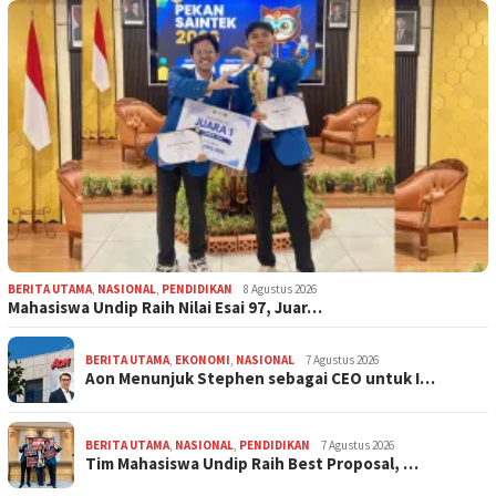
BERITA UTAMA
,
NASIONAL
,
PENDIDIKAN
8 Agustus 2026
Mahasiswa Undip Raih Nilai Esai 97, Juar…
BERITA UTAMA
,
EKONOMI
,
NASIONAL
7 Agustus 2026
Aon Menunjuk Stephen sebagai CEO untuk I…
BERITA UTAMA
,
NASIONAL
,
PENDIDIKAN
7 Agustus 2026
Tim Mahasiswa Undip Raih Best Proposal, …