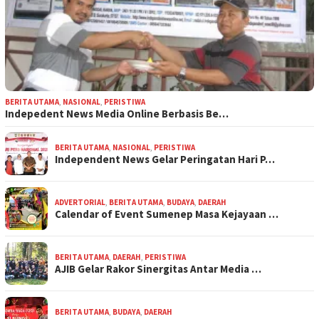
BERITA UTAMA
,
NASIONAL
,
PERISTIWA
Indepedent News Media Online Berbasis Be…
BERITA UTAMA
,
NASIONAL
,
PERISTIWA
Independent News Gelar Peringatan Hari P…
ADVERTORIAL
,
BERITA UTAMA
,
BUDAYA
,
DAERAH
Calendar of Event Sumenep Masa Kejayaan …
BERITA UTAMA
,
DAERAH
,
PERISTIWA
AJIB Gelar Rakor Sinergitas Antar Media …
BERITA UTAMA
,
BUDAYA
,
DAERAH