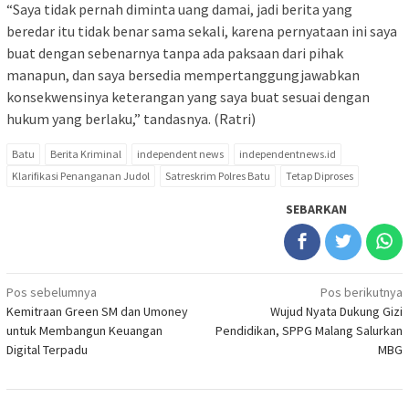
“Saya tidak pernah diminta uang damai, jadi berita yang
beredar itu tidak benar sama sekali, karena pernyataan ini saya
buat dengan sebenarnya tanpa ada paksaan dari pihak
manapun, dan saya bersedia mempertanggungjawabkan
konsekwensinya keterangan yang saya buat sesuai dengan
hukum yang berlaku,” tandasnya. (Ratri)
Batu
Berita Kriminal
independent news
independentnews.id
Klarifikasi Penanganan Judol
Satreskrim Polres Batu
Tetap Diproses
SEBARKAN
Navigasi
Pos sebelumnya
Pos berikutnya
Kemitraan Green SM dan Umoney
Wujud Nyata Dukung Gizi
pos
untuk Membangun Keuangan
Pendidikan, SPPG Malang Salurkan
Digital Terpadu
MBG