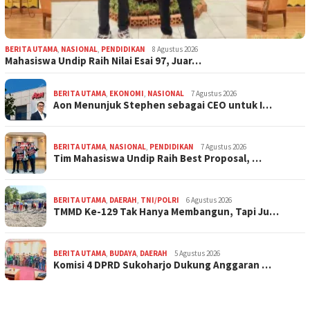
BERITA UTAMA
,
NASIONAL
,
PENDIDIKAN
8 Agustus 2026
Mahasiswa Undip Raih Nilai Esai 97, Juar…
BERITA UTAMA
,
EKONOMI
,
NASIONAL
7 Agustus 2026
Aon Menunjuk Stephen sebagai CEO untuk I…
BERITA UTAMA
,
NASIONAL
,
PENDIDIKAN
7 Agustus 2026
Tim Mahasiswa Undip Raih Best Proposal, …
BERITA UTAMA
,
DAERAH
,
TNI/POLRI
6 Agustus 2026
TMMD Ke-129 Tak Hanya Membangun, Tapi Ju…
BERITA UTAMA
,
BUDAYA
,
DAERAH
5 Agustus 2026
Komisi 4 DPRD Sukoharjo Dukung Anggaran …