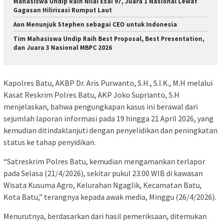
Mahasiswa Undip Raih Nilai Esai 97, Juara 1 Nasional Lewat
Gagasan Hilirisasi Rumput Laut
Aon Menunjuk Stephen sebagai CEO untuk Indonesia
Tim Mahasiswa Undip Raih Best Proposal, Best Presentation,
dan Juara 3 Nasional MBPC 2026
Kapolres Batu, AKBP Dr. Aris Purwanto, S.H., S.I.K., M.H melalui
Kasat Reskrim Polres Batu, AKP Joko Suprianto, S.H
menjelaskan, bahwa pengungkapan kasus ini berawal dari
sejumlah laporan informasi pada 19 hingga 21 April 2026, yang
kemudian ditindaklanjuti dengan penyelidikan dan peningkatan
status ke tahap penyidikan.
“Satreskrim Polres Batu, kemudian mengamankan terlapor
pada Selasa (21/4/2026), sekitar pukul 23.00 WIB di kawasan
Wisata Kusuma Agro, Kelurahan Ngaglik, Kecamatan Batu,
Kota Batu,” terangnya kepada awak media, Minggu (26/4/2026).
Menurutnya, berdasarkan dari hasil pemeriksaan, ditemukan