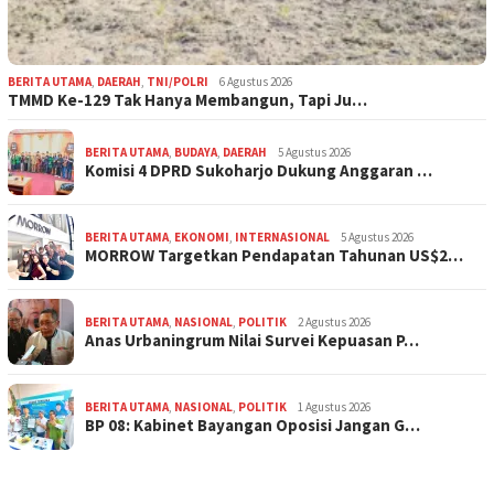
BERITA UTAMA
,
DAERAH
,
TNI/POLRI
6 Agustus 2026
TMMD Ke-129 Tak Hanya Membangun, Tapi Ju…
BERITA UTAMA
,
BUDAYA
,
DAERAH
5 Agustus 2026
Komisi 4 DPRD Sukoharjo Dukung Anggaran …
BERITA UTAMA
,
EKONOMI
,
INTERNASIONAL
5 Agustus 2026
MORROW Targetkan Pendapatan Tahunan US$2…
BERITA UTAMA
,
NASIONAL
,
POLITIK
2 Agustus 2026
Anas Urbaningrum Nilai Survei Kepuasan P…
BERITA UTAMA
,
NASIONAL
,
POLITIK
1 Agustus 2026
BP 08: Kabinet Bayangan Oposisi Jangan G…