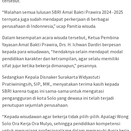
tersebut.
“Malahan semua lulusan SBRI Amal Bakti Prawira 2024 -2025
ternyata juga sudah mendapat perkerjaan di berbagai
perusahaan di Indonnesia,” ucap Panitia wisuda.
Dalam kesempatan acara wisuda tersebut, Ketua Pembina
Yayasan Amal Bakti Prawira, Drs. H. Ichwan Dardiri berpesan
kepada para wisudawan, “hendaknya selain mendapat modal
pendidikan karakter dan ketrampilan, agar selalu memiliki
sifat jujur ketika bekerja dimanapun,” pesannya.
Sedangkan Kepala Disnaker Surakarta Widyastuti
Pratiwiningsih, SIP., MM., menyatakan terima kasih kepada
SBRI karena tugas ini sama-sama untuk mengatasi
pengangguran di kota Solo yang dewasa ini telah terjadi
penutupan sejumlah perusahaan.
“Kepada wisudawan agar bekerja tidak pilih-pilih. Apalagi Wong
Solo Ora Kerja Ora Mulyo, sehingga pendidikan kompetensi
untuk menunjang profesionalisme dalam memasuki dunia kerja