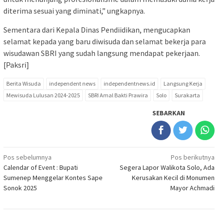
diterima sesuai yang diminati,” ungkapnya.
Sementara dari Kepala Dinas Pendiidikan, mengucapkan
selamat kepada yang baru diwisuda dan selamat bekerja para
wisudawan SBRI yang sudah langsung mendapat pekerjaan.
[Paksri]
Berita Wisuda
independent news
independentnews.id
Langsung Kerja
Mewisuda Lulusan 2024-2025
SBRI Amal Bakti Prawira
Solo
Surakarta
SEBARKAN
Navigasi
Pos sebelumnya
Pos berikutnya
Calendar of Event : Bupati
Segera Lapor Walikota Solo, Ada
pos
Sumenep Menggelar Kontes Sape
Kerusakan Kecil di Monumen
Sonok 2025
Mayor Achmadi