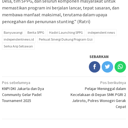
Desa, tim SPPG, dan seluruh komponen masyarakat untuk
memastikan program ini berjalan lancar, tepat sasaran, dan
membawa manfaat maksimal, terutama dalam upaya
pencegahan dan penurunan stunting.” (Ratri)
Banyuwangi
Berita SPPG
Hadiri Launching SPPG
independent news
independentnews.id
Perkuat Sinergi Dukung Program Gizi
Serka Arip Setiawan
SEBARKAN
Navigasi
Pos sebelumnya
Pos berikutnya
KNPI DKI Jakarta dan Dya
Pelajar Meninggal dalam
pos
Community Gelar Padel
Kecelakaan di Depan SMK PGRI 2
Tournament 2025
Jatiroto, Polres Wonogiri Gerak
Cepat