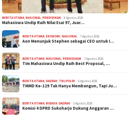
BERITA UTAMA
,
NASIONAL
,
PENDIDIKAN
8 Agustus 2026
Mahasiswa Undip Raih Nilai Esai 97, Juar…
BERITA UTAMA
,
EKONOMI
,
NASIONAL
7 Agustus 2026
Aon Menunjuk Stephen sebagai CEO untuk I…
BERITA UTAMA
,
NASIONAL
,
PENDIDIKAN
7 Agustus 2026
Tim Mahasiswa Undip Raih Best Proposal, …
BERITA UTAMA
,
DAERAH
,
TNI/POLRI
6 Agustus 2026
TMMD Ke-129 Tak Hanya Membangun, Tapi Ju…
BERITA UTAMA
,
BUDAYA
,
DAERAH
5 Agustus 2026
Komisi 4 DPRD Sukoharjo Dukung Anggaran …