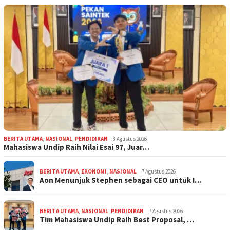
BERITA UTAMA
,
NASIONAL
,
PENDIDIKAN
8 Agustus 2026
Mahasiswa Undip Raih Nilai Esai 97, Juar…
BERITA UTAMA
,
EKONOMI
,
NASIONAL
7 Agustus 2026
Aon Menunjuk Stephen sebagai CEO untuk I…
BERITA UTAMA
,
NASIONAL
,
PENDIDIKAN
7 Agustus 2026
Tim Mahasiswa Undip Raih Best Proposal, …