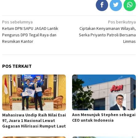
Navigasi
Pos sebelumnya
Pos berikutnya
Ketum DPN SAPU JAGAD Lantik
Ciptakan Kenyamanan Wilayah,
pos
Pengurus DPD Tegal Raya dan
Serka Priyanto Patroli Bersama
Resmikan Kantor
Linmas
POS TERKAIT
Aon Menunjuk Stephen sebagai
Mahasiswa Undip Raih Nilai Esai
CEO untuk Indonesia
97, Juara 1 Nasional Lewat
Gagasan Hilirisasi Rumput Laut