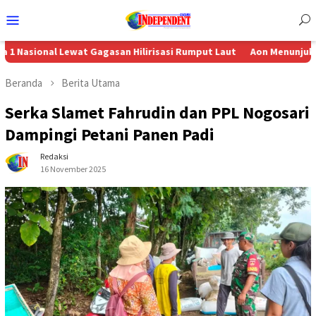
Menu
Mobile
nal Lewat Gagasan Hilirisasi Rumput Laut
Aon Menunjuk Stephen se
Beranda
Berita Utama
Serka Slamet Fahrudin dan PPL Nogosari
Dampingi Petani Panen Padi
Redaksi
16 November 2025