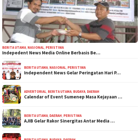
BERITA UTAMA
,
NASIONAL
,
PERISTIWA
Indepedent News Media Online Berbasis Be…
BERITA UTAMA
,
NASIONAL
,
PERISTIWA
Independent News Gelar Peringatan Hari P…
ADVERTORIAL
,
BERITA UTAMA
,
BUDAYA
,
DAERAH
Calendar of Event Sumenep Masa Kejayaan …
BERITA UTAMA
,
DAERAH
,
PERISTIWA
AJIB Gelar Rakor Sinergitas Antar Media …
BERITA UTAMA
,
BUDAYA
,
DAERAH