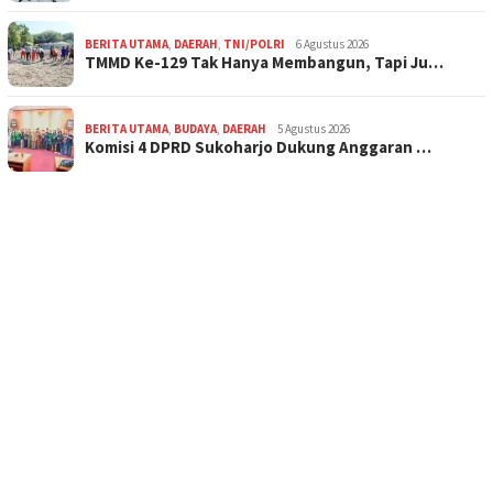
BERITA UTAMA
,
DAERAH
,
TNI/POLRI
6 Agustus 2026
TMMD Ke-129 Tak Hanya Membangun, Tapi Ju…
BERITA UTAMA
,
BUDAYA
,
DAERAH
5 Agustus 2026
Komisi 4 DPRD Sukoharjo Dukung Anggaran …